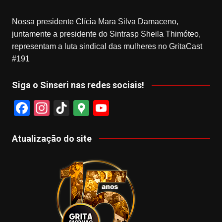
Nossa presidente Clícia Mara Silva Damaceno,
juntamente a presidente do Sintrasp Sheila Thimóteo,
representam a luta sindical das mulheres no GritaCast
#191
Siga o Sinseri nas redes sociais!
F
In
Ti
G
Y
a
st
k
o
o
c
a
T
o
u
Atualização do site
e
gr
o
gl
T
b
a
k
e
u
o
m
M
b
o
a
e
k
p