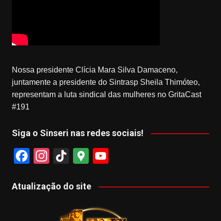
Nossa presidente Clícia Mara Silva Damaceno,
juntamente a presidente do Sintrasp Sheila Thimóteo,
representam a luta sindical das mulheres no GritaCast
#191
Siga o Sinseri nas redes sociais!
F
In
Ti
G
Y
a
st
k
o
o
c
a
T
o
u
Atualização do site
e
gr
o
gl
T
b
a
k
e
u