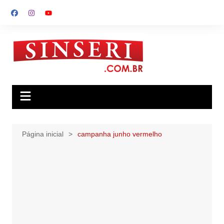
Ir
para
o
conteúdo
Página inicial
campanha junho vermelho