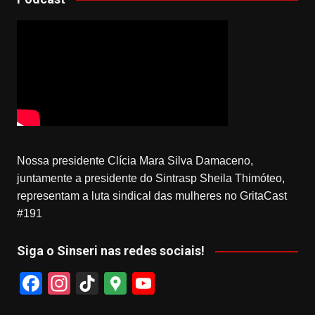
Nossa presidente Clícia Mara Silva Damaceno,
juntamente a presidente do Sintrasp Sheila Thimóteo,
representam a luta sindical das mulheres no GritaCast
#191
Siga o Sinseri nas redes sociais!
F
In
Ti
G
Y
a
st
k
o
o