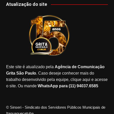
c
a
T
o
u
Atualização do site
e
gr
o
gl
T
b
a
k
e
u
o
m
M
b
o
a
e
k
p
s
Este site é atualizado pela
Agência de Comunicação
Grita São Paulo
. Caso deseje conhecer mais do
trabalho desenvolvido pela equipe, clique aqui e acesse
o site. Ou mande
WhatsApp para (11) 94037.6585
© Sinseri - Sindicato dos Servidores Públicos Municipais de
Itaquaquecetuba