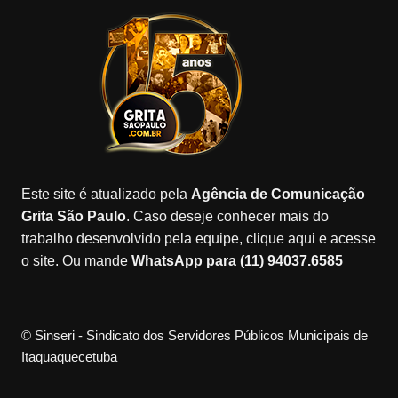
e
gr
o
gl
T
b
a
k
e
u
o
m
M
b
o
a
e
k
p
s
Este site é atualizado pela
Agência de Comunicação
Grita São Paulo
. Caso deseje conhecer mais do
trabalho desenvolvido pela equipe, clique aqui e acesse
o site. Ou mande
WhatsApp para (11) 94037.6585
© Sinseri - Sindicato dos Servidores Públicos Municipais de
Itaquaquecetuba