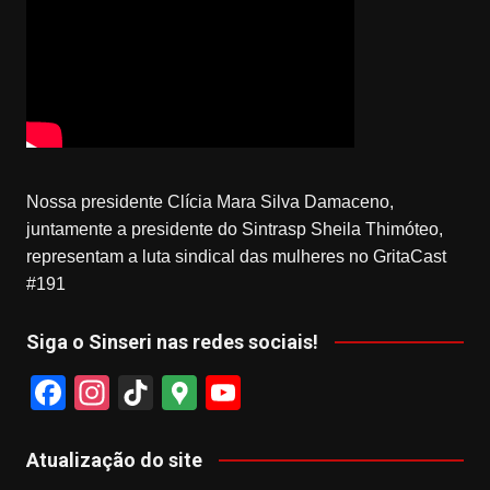
Nossa presidente Clícia Mara Silva Damaceno,
juntamente a presidente do Sintrasp Sheila Thimóteo,
representam a luta sindical das mulheres no GritaCast
#191
Siga o Sinseri nas redes sociais!
F
In
Ti
G
Y
a
st
k
o
o
c
a
T
o
u
Atualização do site