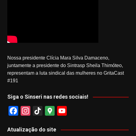
Nossa presidente Clícia Mara Silva Damaceno,
juntamente a presidente do Sintrasp Sheila Thimóteo,
representam a luta sindical das mulheres no GritaCast
#191
Siga o Sinseri nas redes sociais!
F
In
Ti
G
Y
a
st
k
o
o
c
a
T
o
u
Atualização do site