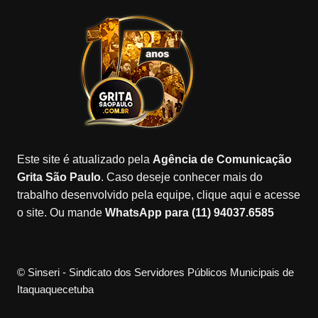
e
gr
o
gl
T
b
a
k
e
u
o
m
M
b
o
a
e
k
p
s
Este site é atualizado pela
Agência de Comunicação
Grita São Paulo
. Caso deseje conhecer mais do
trabalho desenvolvido pela equipe, clique aqui e acesse
o site. Ou mande
WhatsApp para (11) 94037.6585
© Sinseri - Sindicato dos Servidores Públicos Municipais de
Itaquaquecetuba