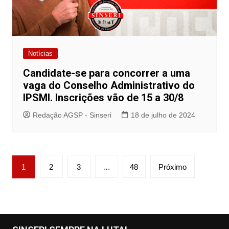
Notícias
Candidate-se para concorrer a uma
vaga do Conselho Administrativo do
IPSMI. Inscrições vão de 15 a 30/8
Redação AGSP - Sinseri
18 de julho de 2024
Paginação
1
2
3
…
48
Próximo
de
posts