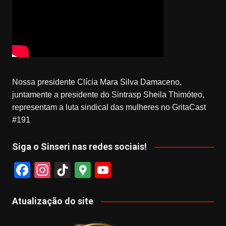
Nossa presidente Clícia Mara Silva Damaceno,
juntamente a presidente do Sintrasp Sheila Thimóteo,
representam a luta sindical das mulheres no GritaCast
#191
Siga o Sinseri nas redes sociais!
F
In
Ti
G
Y
a
st
k
o
o
c
a
T
o
u
Atualização do site
e
gr
o
gl
T