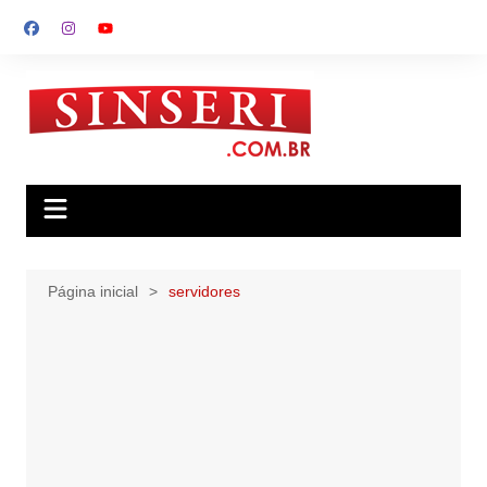
Ir
para
o
conteúdo
Página inicial
servidores