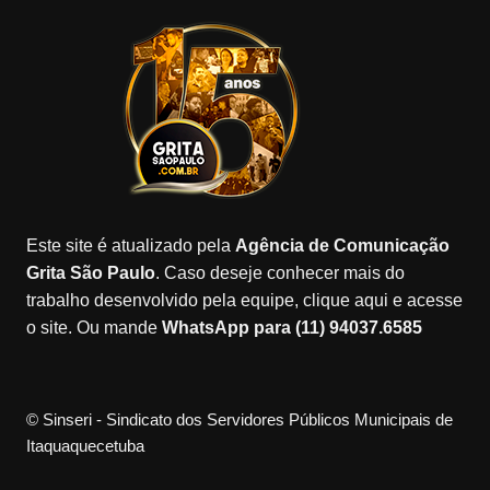
e
gr
o
gl
T
b
a
k
e
u
o
m
M
b
o
a
e
k
p
s
Este site é atualizado pela
Agência de Comunicação
Grita São Paulo
. Caso deseje conhecer mais do
trabalho desenvolvido pela equipe, clique aqui e acesse
o site. Ou mande
WhatsApp para (11) 94037.6585
© Sinseri - Sindicato dos Servidores Públicos Municipais de
Itaquaquecetuba