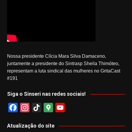
Nossa presidente Clícia Mara Silva Damaceno,
juntamente a presidente do Sintrasp Sheila Thimóteo,
representam a luta sindical das mulheres no GritaCast
#191
Siga o Sinseri nas redes sociais!
F
In
Ti
G
Y
a
st
k
o
o
c
a
T
o
u
Atualização do site