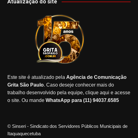
c
a
T
o
u
Atualização do site
e
gr
o
gl
T
b
a
k
e
u
o
m
M
b
o
a
e
k
p
s
Este site é atualizado pela
Agência de Comunicação
Grita São Paulo
. Caso deseje conhecer mais do
trabalho desenvolvido pela equipe, clique aqui e acesse
o site. Ou mande
WhatsApp para (11) 94037.6585
© Sinseri - Sindicato dos Servidores Públicos Municipais de
Itaquaquecetuba