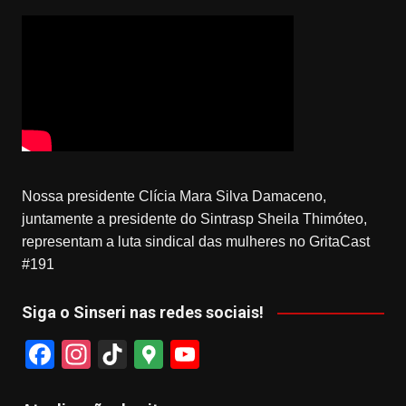
Nossa presidente Clícia Mara Silva Damaceno,
juntamente a presidente do Sintrasp Sheila Thimóteo,
representam a luta sindical das mulheres no GritaCast
#191
Siga o Sinseri nas redes sociais!
F
In
Ti
G
Y
a
st
k
o
o