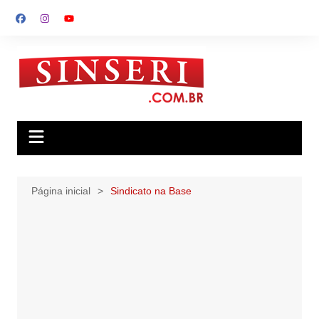
Ir
para
o
conteúdo
Página inicial
Sindicato na Base