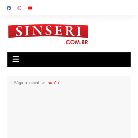
Ir
para
o
conteúdo
Página inicial
sub17