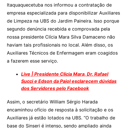
s
e
er
y
e
Itaquaquecetuba nos informou a contratação de
A
b
Li
empresa especializada para disponibilizar Auxiliares
p
o
n
de Limpeza na UBS do Jardim Paineira. Isso porque
p
o
k
segundo denúncia recebida e comprovada pela
k
nossa presidente Clícia Mara Silva Damaceno não
haviam tais profissionais no local. Além disso, os
Auxiliares Técnicos de Enfermagem eram coagidos
a fazerem esse serviço.
Live | Presidente Clícia Mara, Dr. Rafael
Succi e Edson da Paiol esclarecem dúvidas
dos Servidores pelo Facebook
Assim, o secretário William Sérgio Harada
encaminhou ofício de resposta à solicitação e os
Auxiliares já estão lotados na UBS. “O trabalho de
base do Sinseri é intenso, sendo ampliado ainda