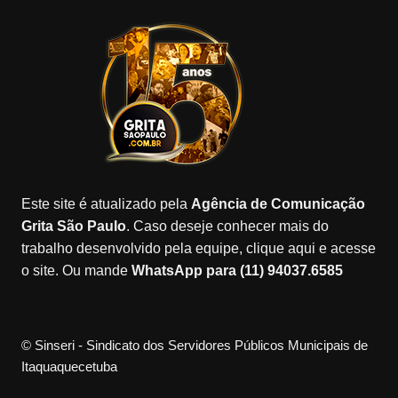
e
gr
o
gl
T
b
a
k
e
u
o
m
M
b
o
a
e
k
p
s
Este site é atualizado pela
Agência de Comunicação
Grita São Paulo
. Caso deseje conhecer mais do
trabalho desenvolvido pela equipe, clique aqui e acesse
o site. Ou mande
WhatsApp para (11) 94037.6585
© Sinseri - Sindicato dos Servidores Públicos Municipais de
Itaquaquecetuba