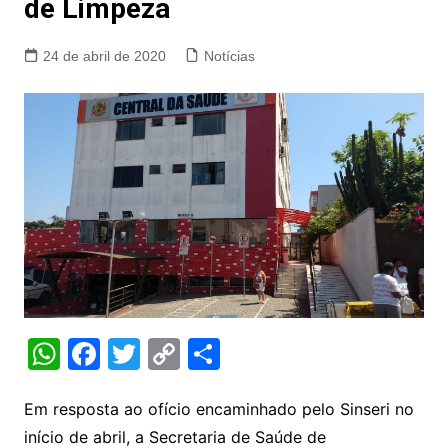
de Limpeza
24 de abril de 2020
Notícias
W
F
T
C
S
h
a
w
o
h
at
c
itt
p
ar
Em resposta ao ofício encaminhado pelo Sinseri no
início de abril, a Secretaria de Saúde de