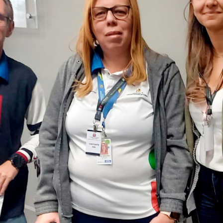
Idi
Max
Mog
Ple
Pla
Psi
Stu
Sin