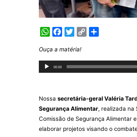
W
F
T
C
S
h
a
w
o
h
at
c
itt
p
ar
Ouça a matéria!
s
e
er
y
e
Tocador
A
b
Li
00:00
de
p
o
n
áudio
p
o
k
k
Nossa
secretária-geral Valéria Tard
Segurança Alimentar
, realizada na
Comissão de Segurança Alimentar e
elaborar projetos visando o combate