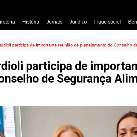
iretoria
História
Jornais
Jurídico
Fique sócio!
Ben
Ass
Car
Tardioli participa de importante reunião de planejamento do Conselho 
Clí
rdioli participa de importa
Com
onselho de Segurança Ali
Col
Dis
Ens
Edu
Est
Far
Ins