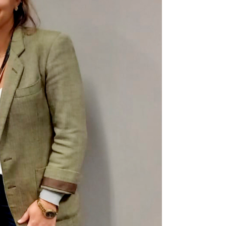
omas
 Doutor
idonto
na Odonto
ntão Card
cólogo
dio Jet Silva
dicatos Online