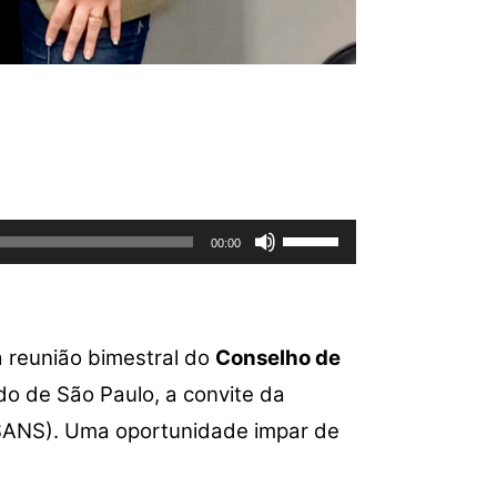
Use
00:00
as
setas
para
cima
a reunião bimestral do
Conselho de
ou
do de São Paulo, a convite da
para
baixo
RSANS). Uma oportunidade impar de
para
aumentar