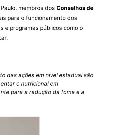
ou
o Paulo, membros dos
Conselhos de
diminuir
ais para o funcionamento dos
o
volume.
es e programas públicos como o
ar.
o das ações em nível estadual são
entar e nutricional em
ente para a redução da fome e a