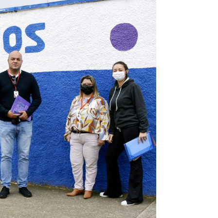
omas
 Doutor
idonto
na Odonto
ntão Card
cólogo
dio Jet Silva
dicatos Online