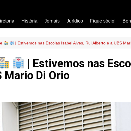
iretoria
História
Jornais
Jurídico
Fique sócio!
Ben
Ass
Car
se
| Estivemos nas Escolas Isabel Alves, Rui Alberto e a UBS Mari
Clí
| Estivemos nas Escol
Com
Col
S Mario Di Orio
Dis
Ens
Edu
Est
Far
Ins