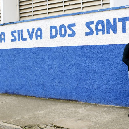
Idi
Max
Mog
Ple
Pla
Psi
Stu
Sin