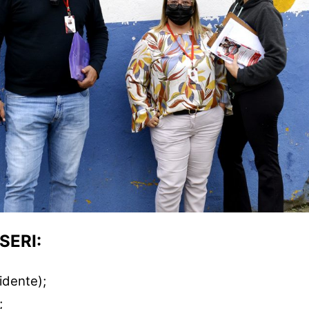
SERI:
idente);
;