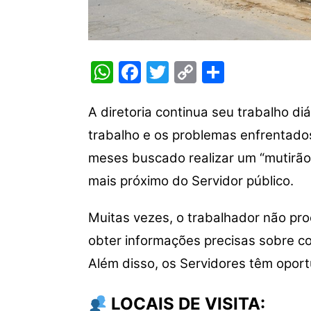
W
F
T
C
S
h
a
w
o
h
at
c
itt
p
ar
A diretoria continua seu trabalho di
s
e
er
y
e
trabalho e os problemas enfrentado
A
b
Li
meses buscado realizar um “mutirão”
p
o
n
mais próximo do Servidor público.
p
o
k
Muitas vezes, o trabalhador não pro
k
obter informações precisas sobre co
Além disso, os Servidores têm opor
LOCAIS DE VISITA: