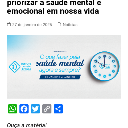
priorizar a saúde mental e
emocional em nossa vida
27 de janeiro de 2025
Notícias
W
F
T
C
S
h
a
w
o
h
at
c
itt
p
ar
Ouça a matéria!