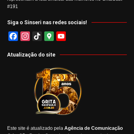
#191
Siga o Sinseri nas redes sociais!
F
In
Ti
G
Y
a
st
k
o
o
c
a
T
o
u
Atualização do site
e
gr
o
gl
T
b
a
k
e
u
o
m
M
b
o
a
e
k
p
s
Este site é atualizado pela
Agência de Comunicação