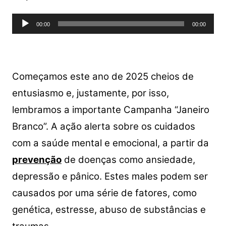
s
e
er
y
e
Tocador
A
b
Li
00:00
00:00
de
p
o
n
áudio
p
o
k
k
Começamos este ano de 2025 cheios de
entusiasmo e, justamente, por isso,
lembramos a importante Campanha “Janeiro
Branco”. A ação alerta sobre os cuidados
com a saúde mental e emocional, a partir da
prevenção
de doenças como ansiedade,
depressão e pânico. Estes males podem ser
causados por uma série de fatores, como
genética, estresse, abuso de substâncias e