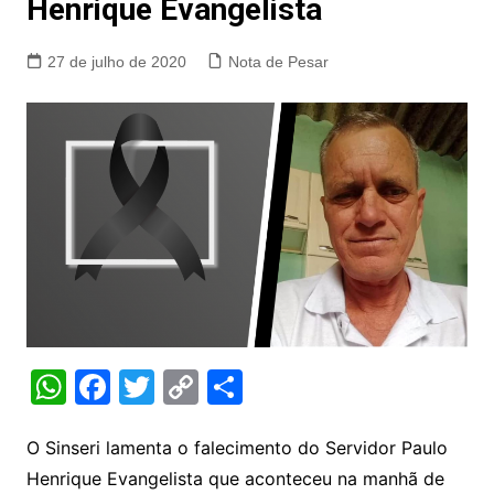
Henrique Evangelista
27 de julho de 2020
Nota de Pesar
W
F
T
C
S
h
a
w
o
h
at
c
itt
p
ar
O Sinseri lamenta o falecimento do Servidor Paulo
Henrique Evangelista que aconteceu na manhã de
s
e
er
y
e