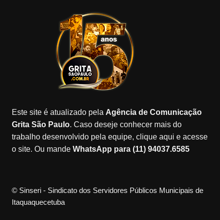
e
gr
o
gl
T
b
a
k
e
u
o
m
M
b
o
a
e
k
p
s
Este site é atualizado pela
Agência de Comunicação
Grita São Paulo
. Caso deseje conhecer mais do
trabalho desenvolvido pela equipe, clique aqui e acesse
o site. Ou mande
WhatsApp para (11) 94037.6585
© Sinseri - Sindicato dos Servidores Públicos Municipais de
Itaquaquecetuba