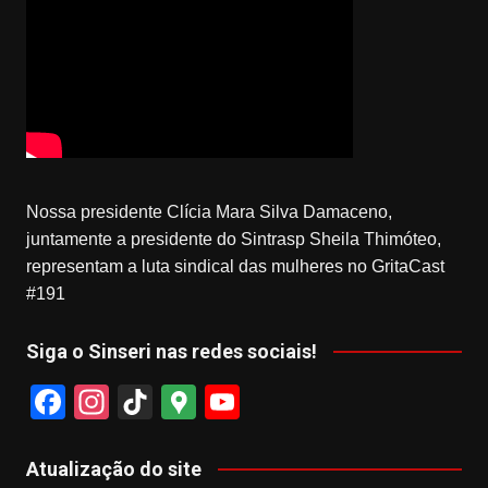
Nossa presidente Clícia Mara Silva Damaceno,
juntamente a presidente do Sintrasp Sheila Thimóteo,
representam a luta sindical das mulheres no GritaCast
#191
Siga o Sinseri nas redes sociais!
F
In
Ti
G
Y
a
st
k
o
o
c
a
T
o
u
Atualização do site