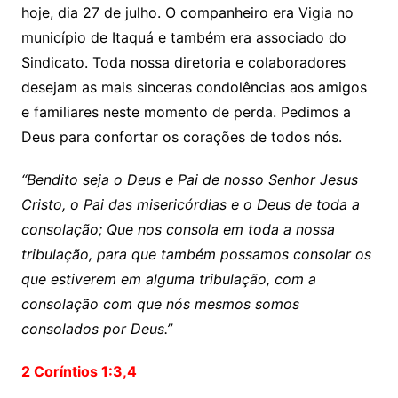
hoje, dia 27 de julho. O companheiro era Vigia no
A
b
Li
município de Itaquá e também era associado do
p
o
n
Sindicato. Toda nossa diretoria e colaboradores
p
o
k
desejam as mais sinceras condolências aos amigos
k
e familiares neste momento de perda. Pedimos a
Deus para confortar os corações de todos nós.
“Bendito seja o Deus e Pai de nosso Senhor Jesus
Cristo, o Pai das misericórdias e o Deus de toda a
consolação; Que nos consola em toda a nossa
tribulação, para que também possamos consolar os
que estiverem em alguma tribulação, com a
consolação com que nós mesmos somos
consolados por Deus.”
2 Coríntios 1:3,4