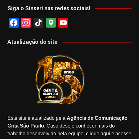
Siga o Sinseri nas redes sociais!
F
In
Ti
G
Y
a
st
k
o
o
c
a
T
o
u
Atualização do site
e
gr
o
gl
T
b
a
k
e
u
o
m
M
b
o
a
e
k
p
s
Este site é atualizado pela
Agência de Comunicação
Grita São Paulo
. Caso deseje conhecer mais do
trabalho desenvolvido pela equipe, clique aqui e acesse