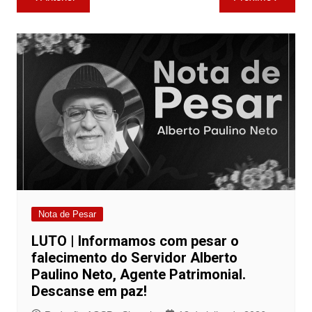
p
o
n
de
p
o
k
Post
k
Nota de Pesar
LUTO | Informamos com pesar o
falecimento do Servidor Alberto
Paulino Neto, Agente Patrimonial.
Descanse em paz!