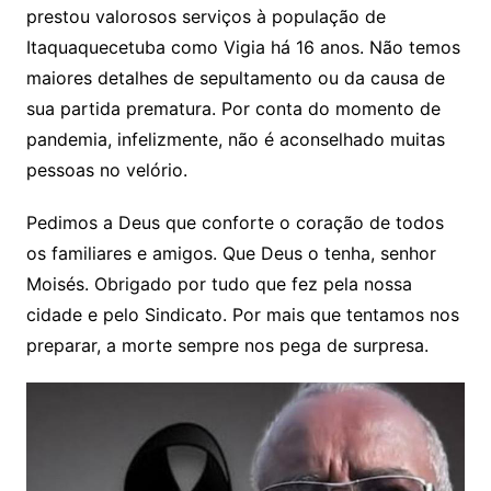
prestou valorosos serviços à população de
A
b
Li
Itaquaquecetuba como Vigia há 16 anos. Não temos
p
o
n
maiores detalhes de sepultamento ou da causa de
p
o
k
sua partida prematura. Por conta do momento de
k
pandemia, infelizmente, não é aconselhado muitas
pessoas no velório.
Pedimos a Deus que conforte o coração de todos
os familiares e amigos. Que Deus o tenha, senhor
Moisés. Obrigado por tudo que fez pela nossa
cidade e pelo Sindicato. Por mais que tentamos nos
preparar, a morte sempre nos pega de surpresa.