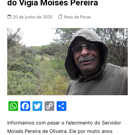
do Vigia Moisés Pereira
20 de junho de 2020
Nota de Pesar
W
F
T
C
S
h
a
w
o
h
at
c
itt
p
ar
Informamos com pesar o falecimento do Servidor
Moisés Pereira de Oliveira. Ele por muito anos
s
e
er
y
e