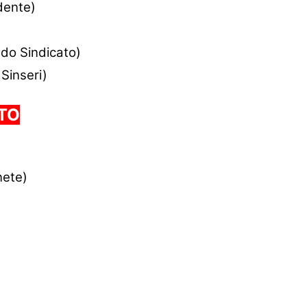
dente)
 do Sindicato)
Sinseri)
TO
nete)