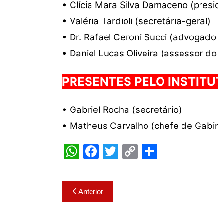
• Clícia Mara Silva Damaceno (presi
• Valéria Tardioli (secretária-geral)
• Dr. Rafael Ceroni Succi (advogado
• Daniel Lucas Oliveira (assessor do 
PRESENTES PELO INSTITU
• Gabriel Rocha (secretário)
• Matheus Carvalho (chefe de Gabi
W
F
T
C
S
h
a
w
o
h
at
c
itt
p
ar
Navegação
Anterior
s
e
er
y
e
de
A
b
Li