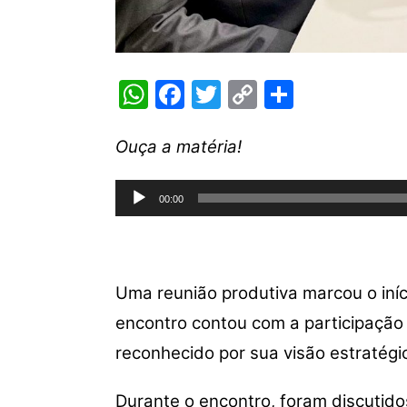
W
F
T
C
S
h
a
w
o
h
at
c
itt
p
ar
Ouça a matéria!
s
e
er
y
e
Tocador
A
b
Li
00:00
de
p
o
n
áudio
p
o
k
k
Uma reunião produtiva marcou o iní
encontro contou com a participação
reconhecido por sua visão estratégi
Durante o encontro, foram discutido