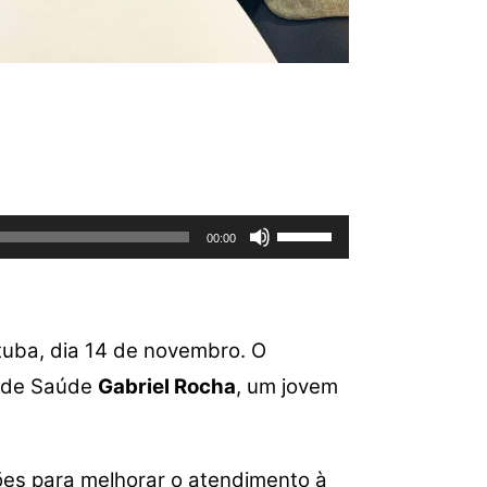
Use
00:00
as
setas
para
cima
tuba, dia 14 de novembro. O
ou
o de Saúde
Gabriel Rocha
, um jovem
para
baixo
para
aumentar
ções para melhorar o atendimento à