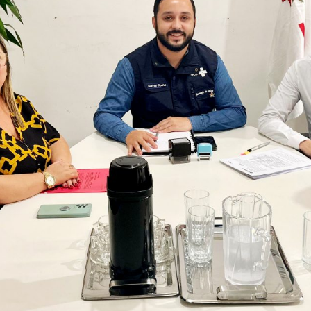
Idi
Max
Mog
Ple
Pla
Psi
Stu
Sin