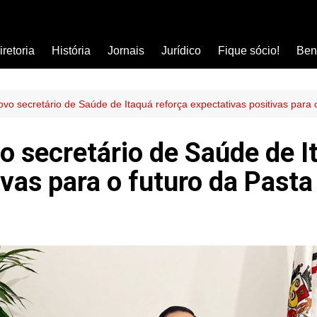
iretoria
História
Jornais
Jurídico
Fique sócio!
Ben
Ass
Car
o secretário de Saúde de Itaquá reforça expectativas positivas para 
Clí
 secretário de Saúde de I
Com
ivas para o futuro da Pasta
Col
Dis
Ens
Edu
Est
Far
Ins