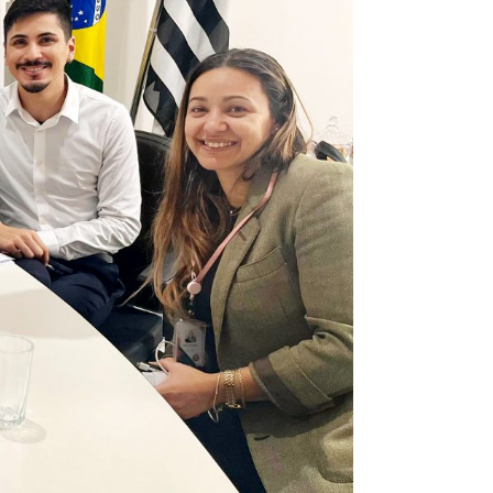
omas
 Doutor
idonto
na Odonto
ntão Card
cólogo
dio Jet Silva
dicatos Online