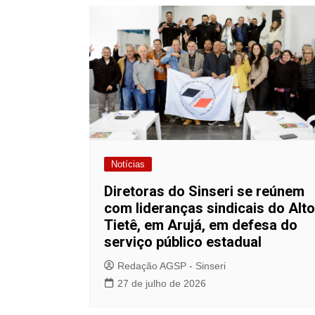
Post
p
o
n
p
o
k
k
Notícias
Diretoras do Sinseri se reúnem
com lideranças sindicais do Alto
Tietê, em Arujá, em defesa do
serviço público estadual
Redação AGSP - Sinseri
27 de julho de 2026