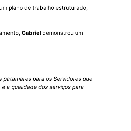
ou
 um plano de trabalho estruturado,
diminuir
o
volume.
jamento,
Gabriel
demonstrou um
os patamares para os Servidores que
 e a qualidade dos serviços para