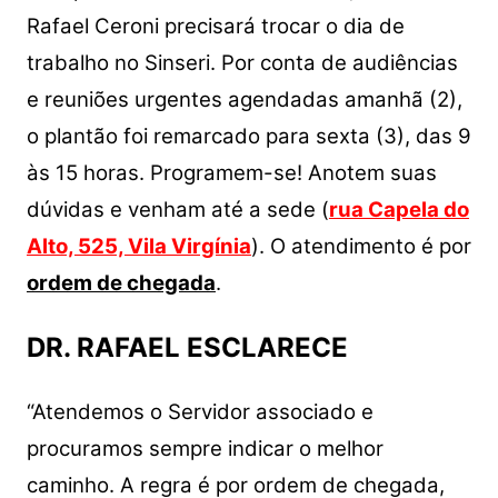
s
e
er
y
e
Rafael Ceroni precisará trocar o dia de
A
b
Li
trabalho no Sinseri. Por conta de audiências
p
o
n
e reuniões urgentes agendadas amanhã (2),
p
o
k
o plantão foi remarcado para sexta (3), das 9
k
às 15 horas. Programem-se! Anotem suas
dúvidas e venham até a sede (
rua Capela do
Alto, 525, Vila Virgínia
). O atendimento é por
ordem de chegada
.
DR. RAFAEL ESCLARECE
“Atendemos o Servidor associado e
procuramos sempre indicar o melhor
caminho. A regra é por ordem de chegada,