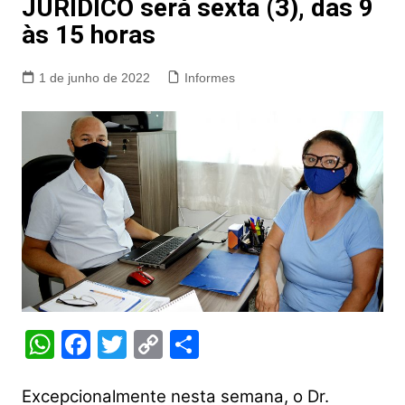
JURÍDICO será sexta (3), das 9
às 15 horas
1 de junho de 2022
Informes
W
F
T
C
S
h
a
w
o
h
at
c
itt
p
ar
Excepcionalmente nesta semana, o Dr.