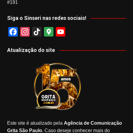
#191
Siga o Sinseri nas redes sociais!
F
In
Ti
G
Y
a
st
k
o
o
c
a
T
o
u
Atualização do site
e
gr
o
gl
T
b
a
k
e
u
o
m
M
b
o
a
e
k
p
s
Este site é atualizado pela
Agência de Comunicação
Grita São Paulo
. Caso deseje conhecer mais do