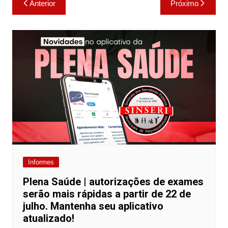
Anterior
Próximo
p
o
n
de
p
o
k
Post
k
Informes
Plena Saúde | autorizações de exames
serão mais rápidas a partir de 22 de
julho. Mantenha seu aplicativo
atualizado!