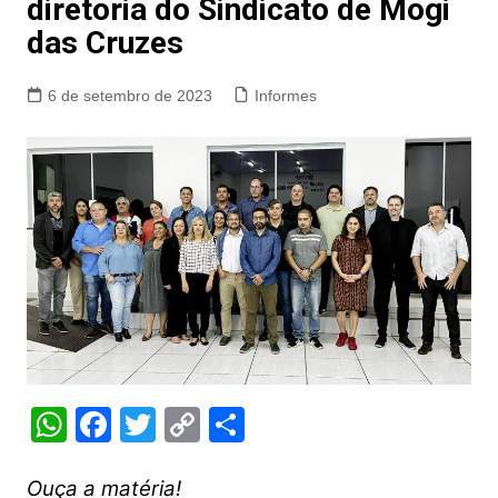
diretoria do Sindicato de Mogi
das Cruzes
6 de setembro de 2023
Informes
W
F
T
C
S
h
a
w
o
h
at
c
itt
p
ar
Ouça a matéria!