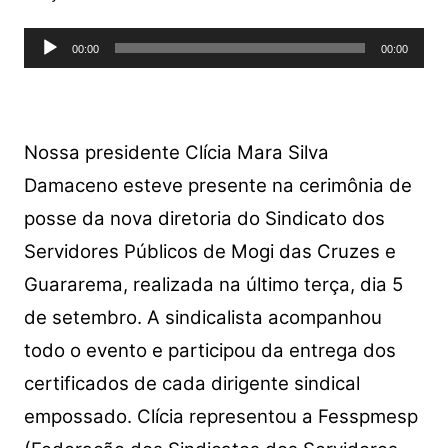
s
e
er
y
e
Tocador
A
b
Li
00:00
00:00
de
p
o
n
áudio
p
o
k
k
Nossa presidente Clícia Mara Silva
Damaceno esteve presente na cerimônia de
posse da nova diretoria do Sindicato dos
Servidores Públicos de Mogi das Cruzes e
Guararema, realizada na último terça, dia 5
de setembro. A sindicalista acompanhou
todo o evento e participou da entrega dos
certificados de cada dirigente sindical
empossado. Clícia representou a
Fesspmesp