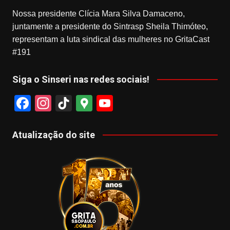
Nossa presidente Clícia Mara Silva Damaceno,
juntamente a presidente do Sintrasp Sheila Thimóteo,
representam a luta sindical das mulheres no GritaCast
#191
Siga o Sinseri nas redes sociais!
F
In
Ti
G
Y
a
st
k
o
o
c
a
T
o
u
Atualização do site
e
gr
o
gl
T
b
a
k
e
u
o
m
M
b
o
a
e
k
p