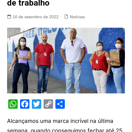
de trabalho
10 de setembro de 2022
Notícias
W
F
T
C
S
h
a
w
o
h
at
c
itt
p
ar
Alcançamos uma marca incrível na última
semana, quando conseguimos fechar até 25