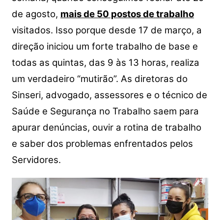
s
e
er
y
e
A
b
Li
de agosto,
mais de 50 postos de trabalho
p
o
n
visitados.
Isso porque desde 17 de março, a
p
o
k
direção iniciou um forte trabalho de base e
k
todas as quintas, das 9 às 13 horas, realiza
um verdadeiro “mutirão”. As diretoras do
Sinseri, advogado, assessores e o técnico de
Saúde e Segurança no Trabalho saem para
apurar denúncias, ouvir a rotina de trabalho
e saber dos problemas enfrentados pelos
Servidores.