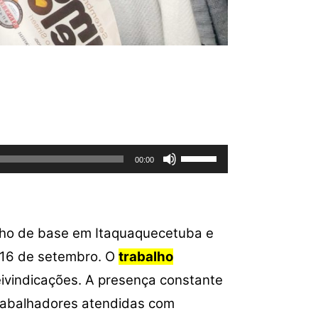
Use
00:00
as
setas
para
cima
alho de base em Itaquaquecetuba e
ou
a 16 de setembro. O
trabalho
para
baixo
ivindicações. A presença constante
para
trabalhadores atendidas com
aumentar