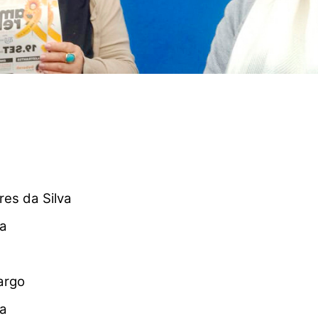
res da Silva
na
argo
va