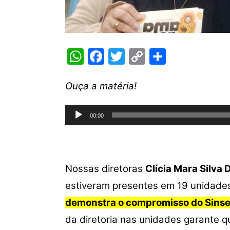
W
F
T
C
S
h
a
w
o
h
at
c
itt
p
ar
Ouça a matéria!
s
e
er
y
e
Tocador
A
b
Li
00:00
de
p
o
n
áudio
p
o
k
k
Nossas diretoras
Clícia Mara Silva
estiveram presentes em 19 unidades
demonstra o compromisso do Sinse
da diretoria nas unidades garante 