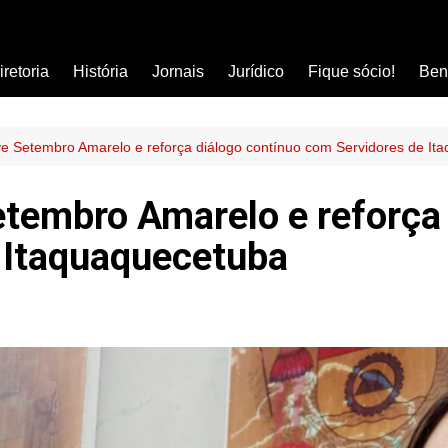
iretoria
História
Jornais
Jurídico
Fique sócio!
Ben
Ass
Car
ve Setembro Amarelo e reforça diálogo contínuo com Servidores de It
Clí
etembro Amarelo e reforça 
Com
 Itaquaquecetuba
Col
Dis
Ens
Edu
Est
Far
Ins