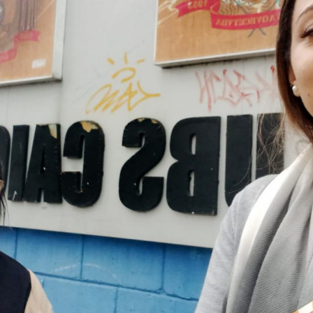
Idi
Max
Mog
Ple
Pla
Psi
Stu
Sin