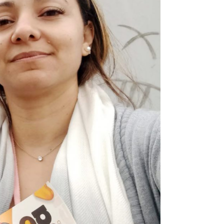
omas
 Doutor
idonto
na Odonto
ntão Card
cólogo
dio Jet Silva
dicatos Online