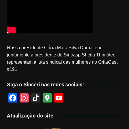
Nossa presidente Clícia Mara Silva Damaceno,
juntamente a presidente do Sintrasp Sheila Thimóteo,
representam a luta sindical das mulheres no GritaCast
#191
Siga o Sinseri nas redes sociais!
F
In
Ti
G
Y
a
st
k
o
o
c
a
T
o
u
Atualização do site
e
gr
o
gl
T