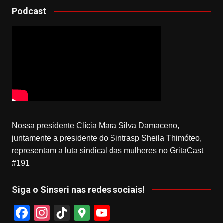
Podcast
Nossa presidente Clícia Mara Silva Damaceno,
juntamente a presidente do Sintrasp Sheila Thimóteo,
representam a luta sindical das mulheres no GritaCast
#191
Siga o Sinseri nas redes sociais!
F
In
Ti
G
Y