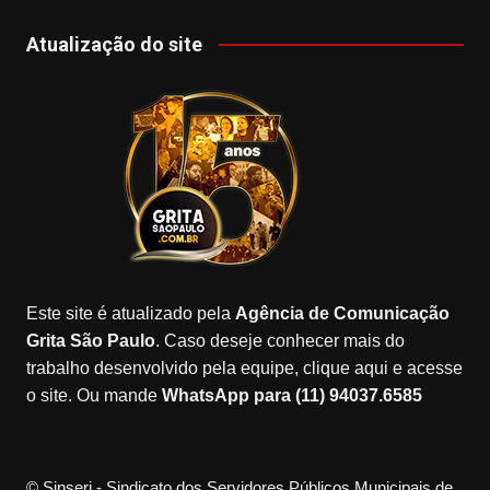
a
st
k
o
o
c
a
T
o
u
Atualização do site
e
gr
o
gl
T
b
a
k
e
u
o
m
M
b
o
a
e
k
p
s
Este site é atualizado pela
Agência de Comunicação
Grita São Paulo
. Caso deseje conhecer mais do
trabalho desenvolvido pela equipe, clique aqui e acesse
o site. Ou mande
WhatsApp para (11) 94037.6585
© Sinseri - Sindicato dos Servidores Públicos Municipais de