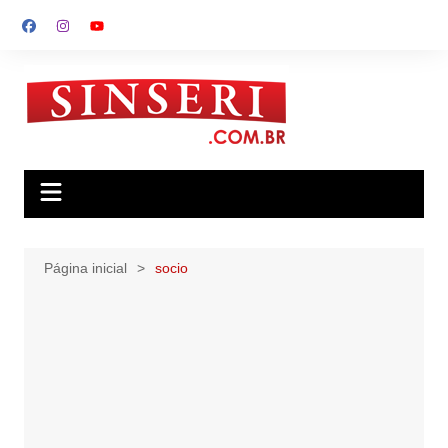
Ir
para
o
conteúdo
Página inicial
socio