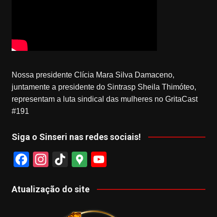
Nossa presidente Clícia Mara Silva Damaceno,
juntamente a presidente do Sintrasp Sheila Thimóteo,
representam a luta sindical das mulheres no GritaCast
#191
Siga o Sinseri nas redes sociais!
F
In
Ti
G
Y
a
st
k
o
o
c
a
T
o
u
Atualização do site
e
gr
o
gl
T