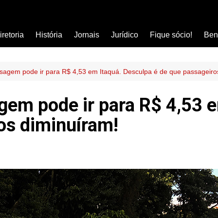
iretoria
História
Jornais
Jurídico
Fique sócio!
Ben
Ass
Car
ssagem pode ir para R$ 4,53 em Itaquá. Desculpa é de que passageiro
Clí
gem pode ir para R$ 4,53 
Com
os diminuíram!
Col
Dis
Ens
Edu
Est
Far
Ins