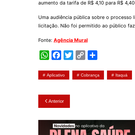
aumento da tarifa de R$ 4,10 para R$ 4,4
Uma audiência pública sobre o processo l
licitação. Não foi permitido ao público fa
Fonte:
Agência Mural
W
F
T
C
S
h
a
w
o
h
at
c
itt
p
ar
Aplicativo
Cobrança
Itaquá
s
e
er
y
e
A
b
Li
Navegação
p
o
n
Anterior
de
p
o
k
k
Post