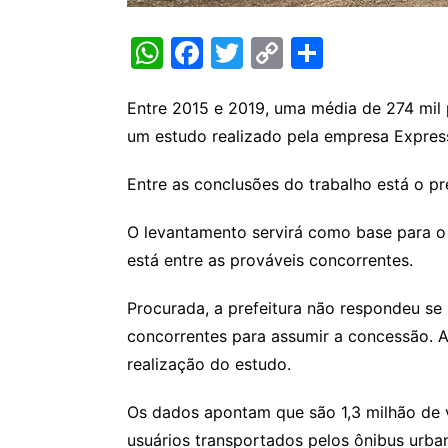
W
F
T
C
S
h
a
w
o
h
at
c
itt
p
ar
Entre 2015 e 2019, uma média de 274 mil 
um estudo realizado pela empresa Express
s
e
er
y
e
A
b
Li
Entre as conclusões do trabalho está o p
p
o
n
O levantamento servirá como base para o e
p
o
k
está entre as prováveis concorrentes.
k
Procurada, a prefeitura não respondeu se 
concorrentes para assumir a concessão. A
realização do estudo.
Os dados apontam que são 1,3 milhão de 
usuários transportados pelos ônibus urba