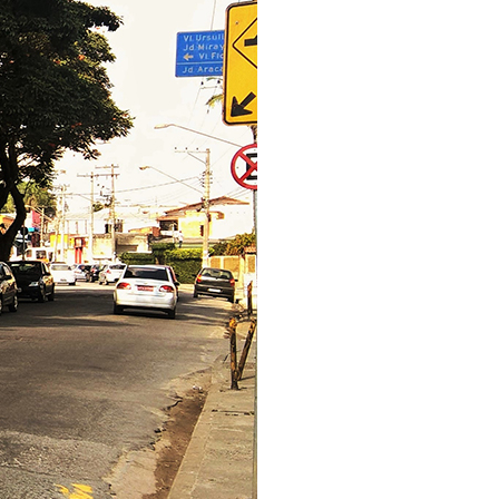
omas
 Doutor
idonto
na Odonto
ntão Card
cólogo
dio Jet Silva
dicatos Online