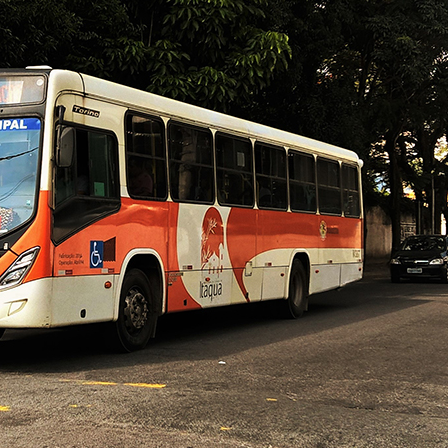
Idi
Max
Mog
Ple
Pla
Psi
Stu
Sin