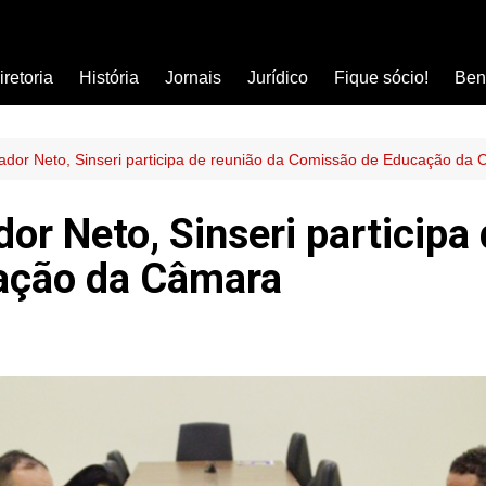
iretoria
História
Jornais
Jurídico
Fique sócio!
Ben
Ass
Car
eador Neto, Sinseri participa de reunião da Comissão de Educação da
Clí
or Neto, Sinseri participa
Com
ação da Câmara
Col
Dis
Ens
Edu
Est
Far
Ins