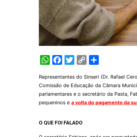
W
F
T
C
S
h
a
w
o
h
at
c
itt
p
ar
Representantes do Sinseri (Dr. Rafael Cer
Comissão de Educação da Câmara Municipa
s
e
er
y
e
parlamentares e o secretário da Pasta, F
A
b
Li
pequeninos e
a volta do pagamento da su
p
o
n
p
o
k
O QUE FOI FALADO
k