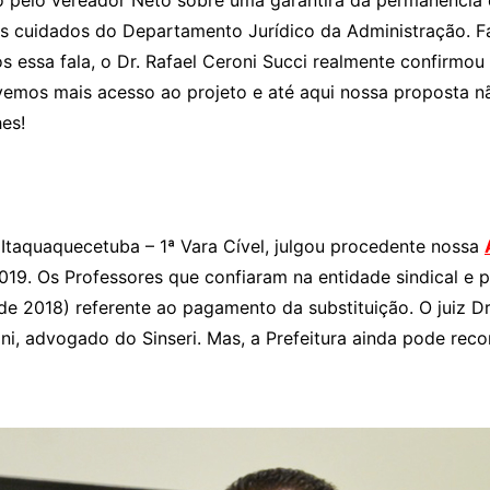
o pelo vereador Neto sobre uma garantira da permanência 
os cuidados do Departamento Jurídico da Administração. F
ós essa fala, o Dr. Rafael Ceroni Succi realmente confirmo
vemos mais acesso ao projeto e até aqui nossa proposta não
es!
Itaquaquecetuba – 1ª Vara Cível, julgou procedente nossa
019. Os Professores que confiaram na entidade sindical e p
 de 2018) referente ao pagamento da substituição. O juiz 
ni, advogado do Sinseri. Mas, a Prefeitura ainda pode recor