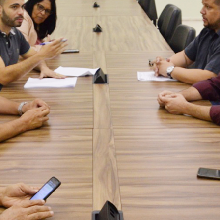
Idi
Max
Mog
Ple
Pla
Psi
Stu
Sin