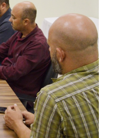
omas
 Doutor
idonto
na Odonto
ntão Card
cólogo
dio Jet Silva
dicatos Online