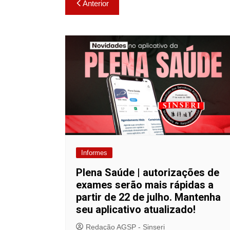
Navegação
p
o
n
Anterior
de
p
o
k
k
Post
Informes
Plena Saúde | autorizações de
exames serão mais rápidas a
partir de 22 de julho. Mantenha
seu aplicativo atualizado!
Redação AGSP - Sinseri