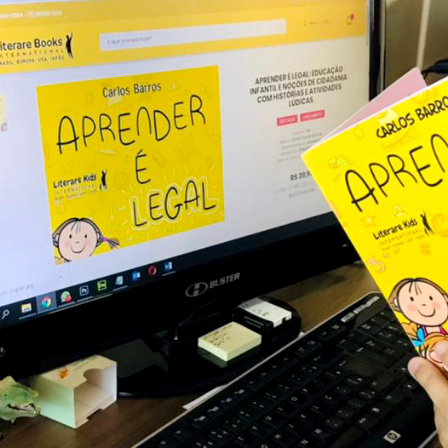
Idi
Max
Mog
Ple
Pla
Psi
Stu
Sin