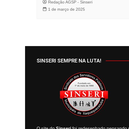
Redação AGSP - Sinseri
1 de março de 2025
SINSERI SEMPRE NA LUTA!
O site do
Sinseri
foi redesenhado pensando 