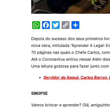
W
F
T
C
S
h
a
w
o
h
at
c
itt
p
ar
Depois do sucesso dos seus primeiros livr
nova obra, intitulada “Aprender é Legal: 
s
e
er
y
e
70 páginas nas quais o Chefe Carlos, com
A
b
Li
Até o Coronavírus entrou nessa! Além diss
p
o
n
Uma leitura gostosa para fazer junto com 
p
o
k
Servidor de Itaquá, Carlos Barros, l
k
SINOPSE
Vamos brincar e aprender? Olá, amiguinho