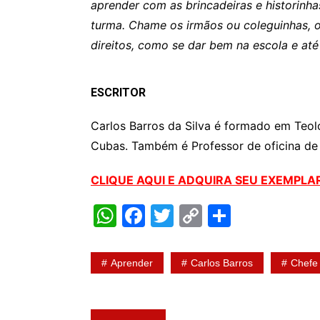
aprender com as brincadeiras e historinha
turma. Chame os irmãos ou coleguinhas, o
direitos, como se dar bem na escola e a
ESCRITOR
Carlos Barros da Silva é formado em Teo
Cubas. Também é Professor de oficina de
CLIQUE AQUI E ADQUIRA SEU EXEMPLA
W
F
T
C
S
h
a
w
o
h
at
c
itt
p
ar
Aprender
Carlos Barros
Chefe
s
e
er
y
e
A
b
Li