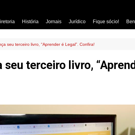
iretoria
História
Jornais
Jurídico
Fique sócio!
Ben
Ass
Car
ça seu terceiro livro, “Aprender é Legal”. Confira!
Clí
 seu terceiro livro, “Aprend
Com
Col
Dis
Ens
Edu
Est
Far
Ins