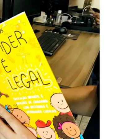
omas
 Doutor
idonto
na Odonto
ntão Card
cólogo
dio Jet Silva
dicatos Online