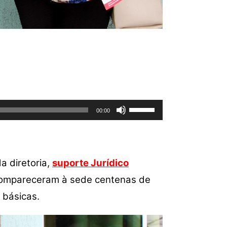
Use
00:00
as
setas
para
cima
a diretoria,
suporte Jurídico
ou
compareceram à sede centenas de
para
baixo
 básicas.
para
aumentar