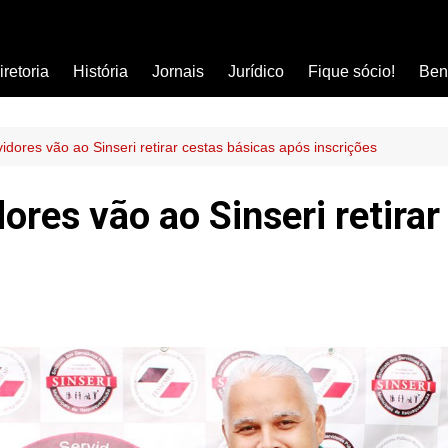
iretoria
História
Jornais
Jurídico
Fique sócio!
Ben
Ass
Car
dores vão ao Sinseri retirar cestas básicas após inscrições
Clí
ores vão ao Sinseri retirar
Com
Col
Dis
Ens
Edu
Est
Far
Ins