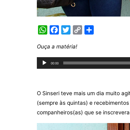
W
F
T
C
S
h
a
w
o
h
at
c
itt
p
ar
Ouça a matéria!
s
e
er
y
e
Tocador
A
b
Li
00:00
de
p
o
n
áudio
p
o
k
k
O Sinseri teve mais um dia muito a
(sempre às quintas) e recebimento
companheiros(as) que se inscrevera