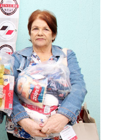
omas
 Doutor
idonto
na Odonto
ntão Card
cólogo
dio Jet Silva
dicatos Online