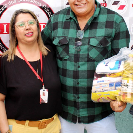
Idi
Max
Mog
Ple
Pla
Psi
Stu
Sin