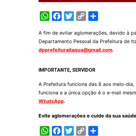
W
F
T
C
S
h
a
w
o
h
at
c
itt
p
ar
A fim de evitar aglomerações, devido à 
Departamento Pessoal da Prefeitura de I
s
e
er
y
e
dpprefeituraitaqua@gmail.com
.
A
b
Li
p
o
n
IMPORTANTE, SERVIDOR
p
o
k
k
A Prefeitura funciona das 8 aos meio-dia
funciona e a única opção é o e-mail mes
WhatsApp
.
Evite aglomerações e cuide da sua saúde
W
F
T
C
S