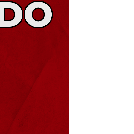
omas
 Doutor
idonto
na Odonto
ntão Card
cólogo
dio Jet Silva
dicatos Online