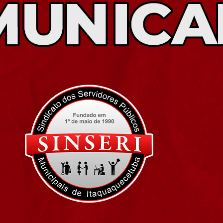
Idi
Max
Mog
Ple
Pla
Psi
Stu
Sin