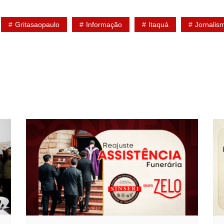
Gritasaopaulo
Informação
Itaquá
Jornalis