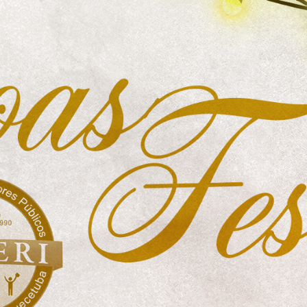
Idi
Max
Mog
Ple
Pla
Psi
Stu
Sin