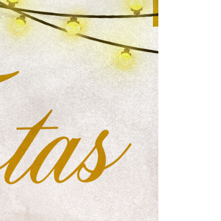
omas
 Doutor
idonto
na Odonto
ntão Card
cólogo
dio Jet Silva
dicatos Online