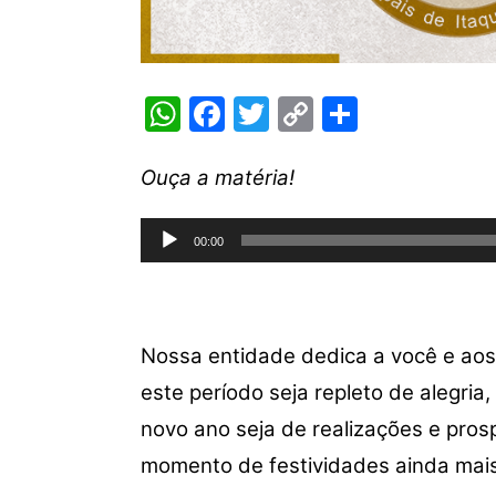
W
F
T
C
S
h
a
w
o
h
at
c
itt
p
ar
Ouça a matéria!
s
e
er
y
e
Tocador
A
b
Li
00:00
de
p
o
n
áudio
p
o
k
k
Nossa entidade dedica a você e aos
este período seja repleto de alegri
novo ano seja de realizações e pro
momento de festividades ainda mais