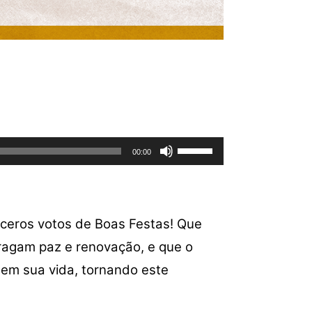
Use
00:00
as
setas
para
cima
nceros votos de Boas Festas! Que
ou
tragam paz e renovação, e que o
para
baixo
 em sua vida, tornando este
para
aumentar