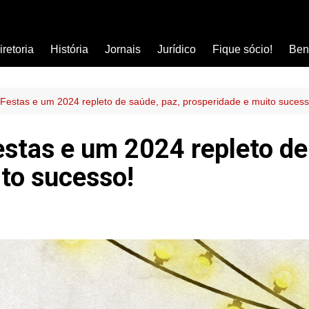
iretoria
História
Jornais
Jurídico
Fique sócio!
Ben
Ass
Car
estas e um 2024 repleto de saúde, paz, prosperidade e muito sucess
Clí
stas e um 2024 repleto de 
Com
to sucesso!
Col
Dis
Ens
Edu
Est
Far
Ins