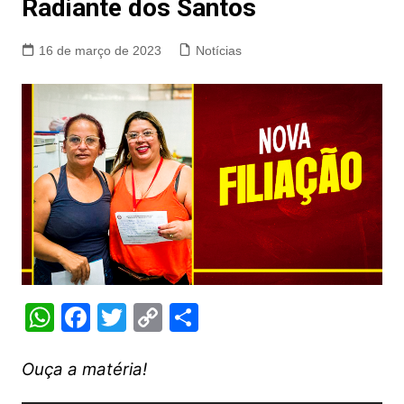
Radiante dos Santos
16 de março de 2023
Notícias
W
F
T
C
S
h
a
w
o
h
at
c
itt
p
ar
Ouça a matéria!
s
e
er
y
e