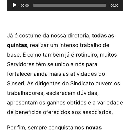
Tocador
A
b
Li
00:00
00:00
de
p
o
n
áudio
p
o
k
k
Já é costume da nossa diretoria,
todas as
quintas
, realizar um intenso trabalho de
base. E como também já é rotineiro, muitos
Servidores têm se unido a nós para
fortalecer ainda mais as atividades do
Sinseri.
As dirigentes do Sindicato ouvem os
trabalhadores, esclarecem dúvidas,
apresentam os ganhos obtidos e a variedade
de benefícios oferecidos aos associados.
Por fim, sempre conquistamos
novas