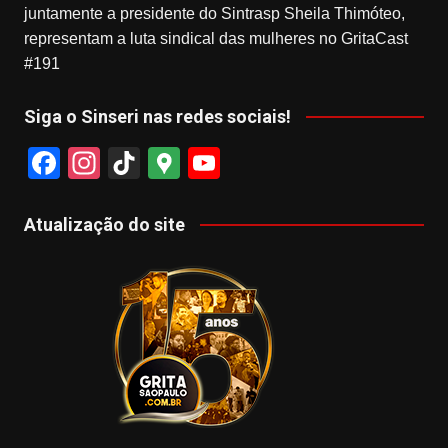
juntamente a presidente do Sintrasp Sheila Thimóteo,
representam a luta sindical das mulheres no GritaCast
#191
Siga o Sinseri nas redes sociais!
F
In
Ti
G
Y
a
st
k
o
o
c
a
T
o
u
Atualização do site
e
gr
o
gl
T
b
a
k
e
u
o
m
M
b
o
a
e
k
p
s