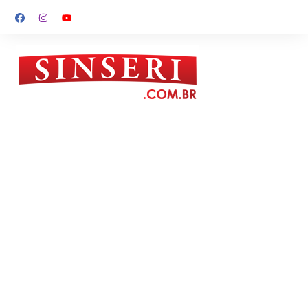
Ir
para
o
conteúdo