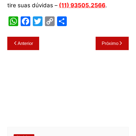
tire suas dúvidas –
(11) 93505.2566
.
W
F
T
C
S
h
a
w
o
h
at
c
itt
p
ar
Navegação
Anterior
Próximo
s
e
er
y
e
de
A
b
Li
Post
p
o
n
p
o
k
k