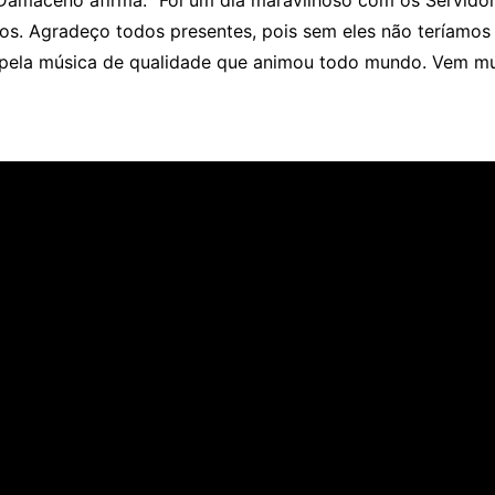
 Damaceno afirma: “Foi um dia maravilhoso com os Servido
os. Agradeço todos presentes, pois sem eles não teríamos
pela música de qualidade que animou todo mundo. Vem muit