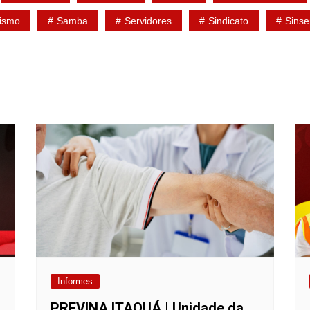
lismo
Samba
Servidores
Sindicato
Sinse
Informes
PREVINA ITAQUÁ | Unidade da