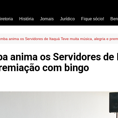
iretoria
História
Jornais
Jurídico
Fique sócio!
Ben
Ass
Car
mba anima os Servidores de Itaquá Teve muita música, alegria e pre
Clí
a anima os Servidores de 
Com
premiação com bingo
Col
Dis
Ens
Edu
Est
Far
Ins