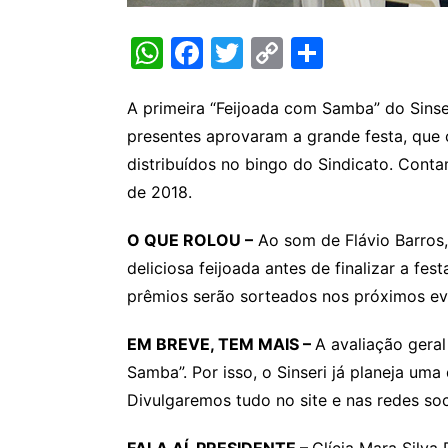
W
F
T
C
S
h
a
w
o
h
at
c
itt
p
ar
A primeira “Feijoada com Samba” do Sinse
presentes aprovaram a grande festa, que 
s
e
er
y
e
distribuídos no bingo do Sindicato. Cont
A
b
Li
de 2018.
p
o
n
p
o
k
O QUE ROLOU –
Ao som de Flávio Barros,
k
deliciosa feijoada antes de finalizar a fe
prêmios serão sorteados nos próximos ev
EM BREVE, TEM MAIS –
A avaliação gera
Samba”. Por isso, o Sinseri já planeja um
Divulgaremos tudo no site e nas redes soc