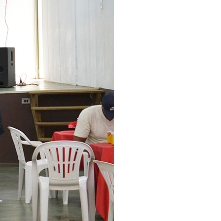
omas
 Doutor
idonto
na Odonto
ntão Card
cólogo
dio Jet Silva
dicatos Online