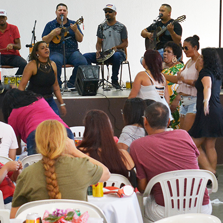
Idi
Max
Mog
Ple
Pla
Psi
Stu
Sin