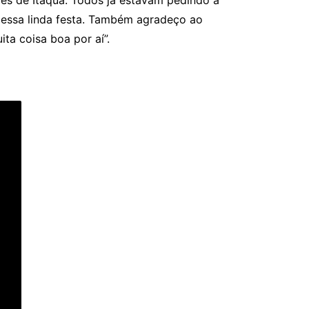
res de Itaquá. Todos já estavam pedindo a
 essa linda festa. Também agradeço ao
a coisa boa por aí”.