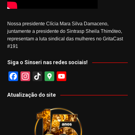
Nossa presidente Clícia Mara Silva Damaceno,
juntamente a presidente do Sintrasp Sheila Thimóteo,
representam a luta sindical das mulheres no GritaCast
#191
Siga o Sinseri nas redes sociais!
F
In
Ti
G
Y
a
st
k
o
o
c
a
T
o
u
Atualização do site
e
gr
o
gl
T
b
a
k
e
u
o
m
M
b
o
a
e