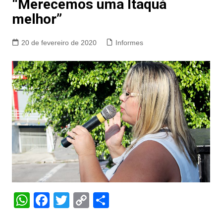
“Merecemos uma Itaquá
melhor”
20 de fevereiro de 2020
Informes
W
F
T
C
S
h
a
w
o
h