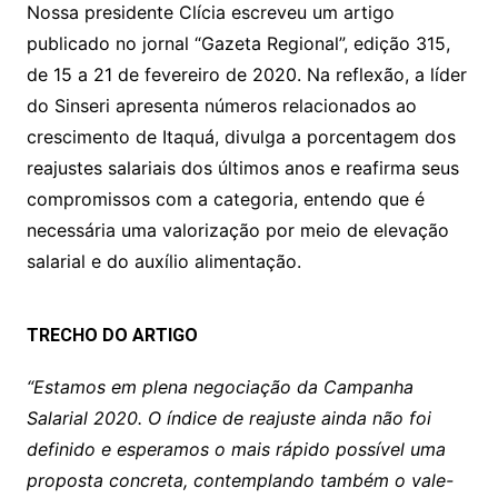
at
c
itt
p
ar
Nossa presidente Clícia escreveu um artigo
publicado no jornal “Gazeta Regional”, edição 315,
s
e
er
y
e
de 15 a 21 de fevereiro de 2020. Na reflexão, a líder
A
b
Li
do Sinseri apresenta números relacionados ao
p
o
n
crescimento de Itaquá, divulga a porcentagem dos
p
o
k
reajustes salariais dos últimos anos e reafirma seus
k
compromissos com a categoria, entendo que é
necessária uma valorização por meio de elevação
salarial e do auxílio alimentação.
TRECHO DO ARTIGO
“Estamos em plena negociação da Campanha
Salarial 2020. O índice de reajuste ainda não foi
definido e esperamos o mais rápido possível uma
proposta concreta, contemplando também o vale-