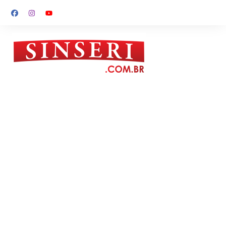
Ir
para
o
conteúdo