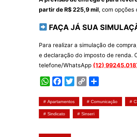
partir de R$ 225,9 mil
, com opções 
FAÇA JÁ SUA SIMULAÇ
Para realizar a simulação de compra
e declaração do imposto de renda. O
telefone/WhatsApp
(12) 99245.018
W
F
T
C
S
h
a
w
o
h
at
c
itt
p
ar
Apartamentos
Comunicação
C
s
e
er
y
e
Sindicato
Sinseri
A
b
Li
p
o
n