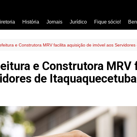
iretoria
História
Jornais
Jurídico
Fique sócio!
Ben
Ass
Car
efeitura e Construtora MRV facilita aquisição de imóvel aos Servidore
Clí
feitura e Construtora MRV f
Com
vidores de Itaquaquecetuba
Col
Dis
Ens
Edu
Est
Far
Ins