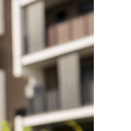
omas
 Doutor
idonto
na Odonto
ntão Card
cólogo
dio Jet Silva
dicatos Online