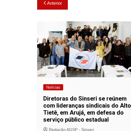
Navegação
p
o
k
Anterior
k
de
Post
Notícias
Diretoras do Sinseri se reúnem
com lideranças sindicais do Alto
Tietê, em Arujá, em defesa do
serviço público estadual
Redação AGSP - Sinseri