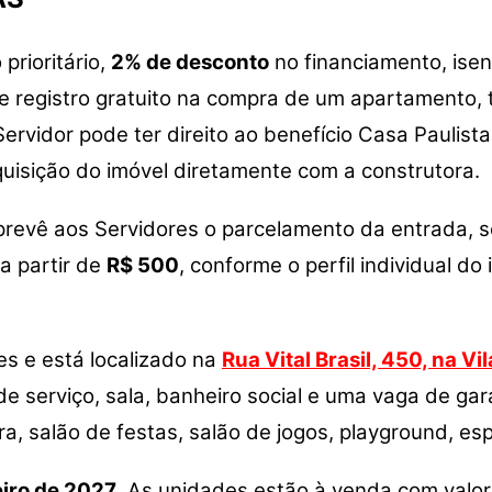
prioritário,
2% de desconto
no financiamento, ise
 e registro gratuito na compra de um apartamento,
 Servidor pode ter direito ao benefício Casa Paulis
aquisição do imóvel diretamente com a construtora.
 prevê aos Servidores o parcelamento da entrada,
 a partir de
R$ 500
, conforme o perfil individual do
es e está localizado na
Rua Vital Brasil, 450, na V
a de serviço, sala, banheiro social e uma vaga de g
a, salão de festas, salão de jogos, playground, es
eiro de 2027
.
As unidades estão à venda com valor