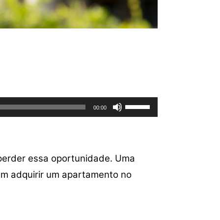
Use
00:00
as
setas
para
cima
perder essa oportunidade. Uma
ou
em adquirir um apartamento no
para
baixo
para
aumentar