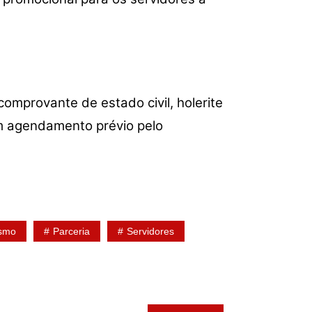
omprovante de estado civil, holerite
om agendamento prévio pelo
ismo
Parceria
Servidores