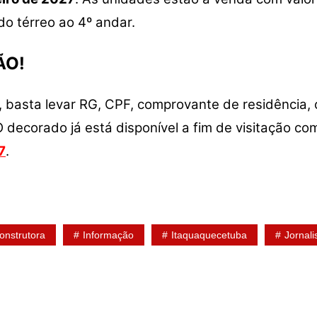
do térreo ao 4º andar.
ÃO!
, basta levar RG, CPF, comprovante de residência, c
 decorado já está disponível a fim de visitação c
7
.
onstrutora
Informação
Itaquaquecetuba
Jornal