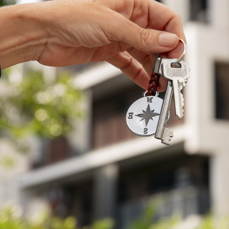
Idi
Max
Mog
Ple
Pla
Psi
Stu
Sin