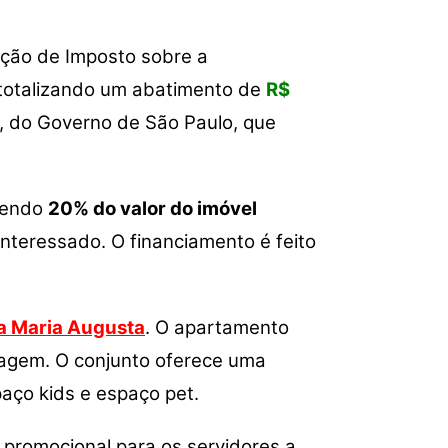
ou
diminuir
nção de Imposto sobre a
o
 totalizando um abatimento de
volume.
R$
ta, do Governo de São Paulo, que
 sendo
20% do valor do imóvel
interessado. O financiamento é feito
ila Maria Augusta
. O apartamento
aragem. O conjunto oferece uma
paço kids e espaço pet.
 promocional para os servidores a