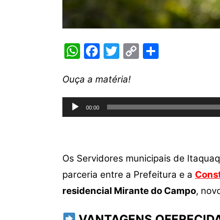
W
F
T
C
S
h
a
w
o
h
at
c
itt
p
ar
Ouça a matéria!
s
e
er
y
e
Tocador
A
b
Li
00:00
de
p
o
n
áudio
p
o
k
k
Os Servidores municipais de Itaqu
parceria entre a Prefeitura e a
Cons
residencial Mirante do Campo
, nov
VANTAGENS OFERECID