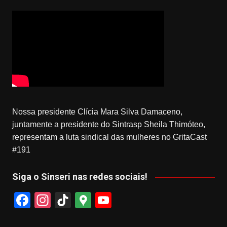
Nossa presidente Clícia Mara Silva Damaceno,
juntamente a presidente do Sintrasp Sheila Thimóteo,
representam a luta sindical das mulheres no GritaCast
#191
Siga o Sinseri nas redes sociais!
F
In
Ti
G
Y
a
st
k
o
o