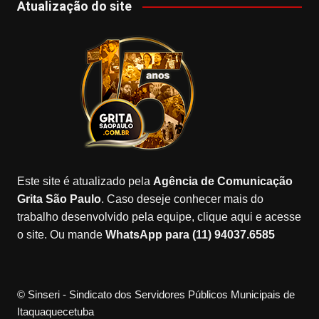
c
a
T
o
u
Atualização do site
e
gr
o
gl
T
b
a
k
e
u
o
m
M
b
o
a
e
k
p
s
Este site é atualizado pela
Agência de Comunicação
Grita São Paulo
. Caso deseje conhecer mais do
trabalho desenvolvido pela equipe, clique aqui e acesse
o site. Ou mande
WhatsApp para (11) 94037.6585
© Sinseri - Sindicato dos Servidores Públicos Municipais de
Itaquaquecetuba