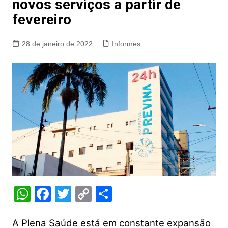
novos serviços a partir de
fevereiro
28 de janeiro de 2022
Informes
W
F
T
C
S
h
a
w
o
h
at
c
itt
p
ar
A Plena Saúde está em constante expansão