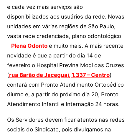
s
e
er
y
e
e cada vez mais serviços são
A
b
Li
disponibilizados aos usuários da rede. Novas
p
o
n
unidades em várias regiões de São Paulo,
p
o
k
vasta rede credenciada, plano odontológico
k
–
Plena Odonto
e muito mais. A mais recente
novidade é que a partir do dia 14 de
fevereiro o Hospital Previna Mogi das Cruzes
(
rua Barão de Jaceguai, 1.337 – Centro
)
contará com Pronto Atendimento Ortopédico
diurno e, a partir do próximo dia 20, Pronto
Atendimento Infantil e Internação 24 horas.
Os Servidores devem ficar atentos nas redes
sociais do Sindicato, pois divulgamos na