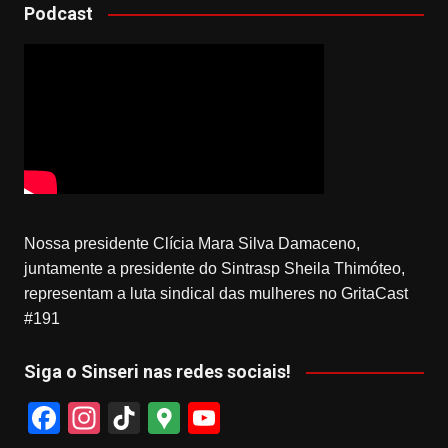
Podcast
Nossa presidente Clícia Mara Silva Damaceno,
juntamente a presidente do Sintrasp Sheila Thimóteo,
representam a luta sindical das mulheres no GritaCast
#191
Siga o Sinseri nas redes sociais!
F
In
Ti
G
Y