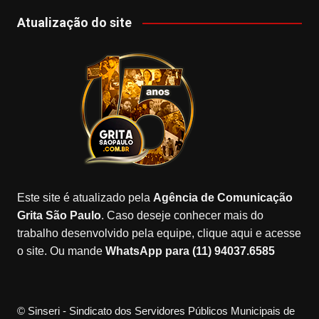
a
st
k
o
o
c
a
T
o
u
Atualização do site
e
gr
o
gl
T
b
a
k
e
u
o
m
M
b
o
a
e
k
p
s
Este site é atualizado pela
Agência de Comunicação
Grita São Paulo
. Caso deseje conhecer mais do
trabalho desenvolvido pela equipe, clique aqui e acesse
o site. Ou mande
WhatsApp para (11) 94037.6585
© Sinseri - Sindicato dos Servidores Públicos Municipais de