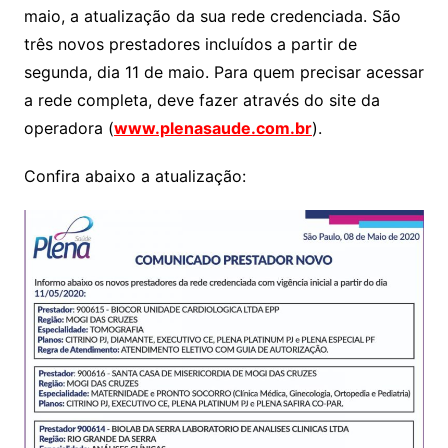
maio, a atualização da sua rede credenciada. São
s
e
er
y
e
três novos prestadores incluídos a partir de
A
b
Li
segunda, dia 11 de maio. Para quem precisar acessar
p
o
n
a rede completa, deve fazer através do site da
p
o
k
operadora (
www.plenasaude.com.br
).
k
Confira abaixo a atualização: