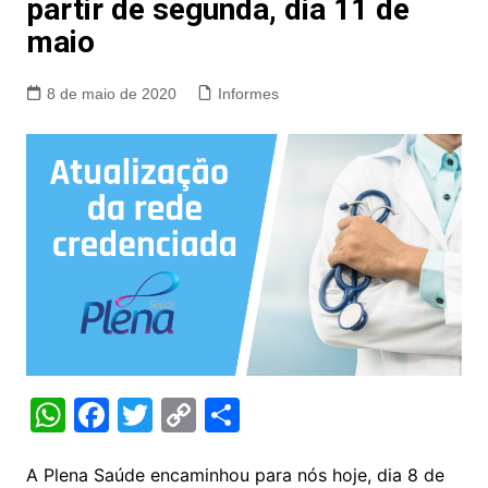
partir de segunda, dia 11 de
maio
8 de maio de 2020
Informes
W
F
T
C
S
h
a
w
o
h
at
c
itt
p
ar
A Plena Saúde encaminhou para nós hoje, dia 8 de