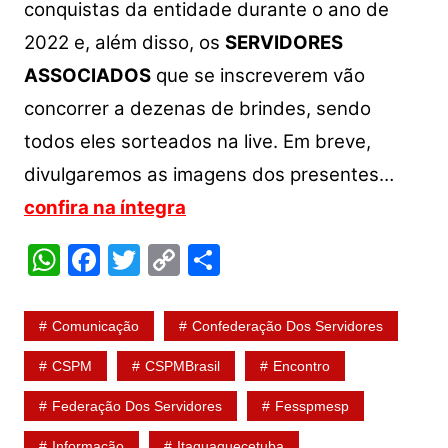
conquistas da entidade durante o ano de
2022 e, além disso, os
SERVIDORES
ASSOCIADOS
que se inscreverem vão
concorrer a dezenas de brindes, sendo
todos eles sorteados na live. Em breve,
divulgaremos as imagens dos presentes…
confira na íntegra
W
F
T
C
S
h
a
w
o
h
at
c
itt
p
ar
Comunicação
Confederação Dos Servidores
s
e
er
y
e
CSPM
CSPMBrasil
Encontro
A
b
Li
Federação Dos Servidores
Fesspmesp
p
o
n
Informação
Itaquaquecetuba