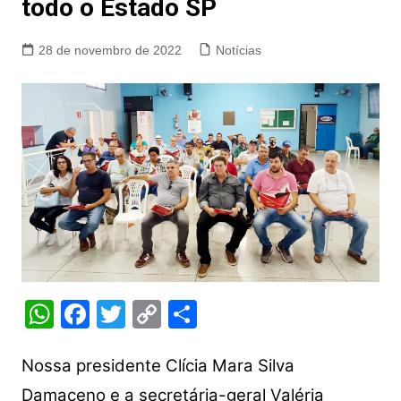
todo o Estado SP
28 de novembro de 2022
Notícias
W
F
T
C
S
h
a
w
o
h
at
c
itt
p
ar
Nossa presidente Clícia Mara Silva
s
e
er
y
e
Damaceno e a secretária-geral Valéria