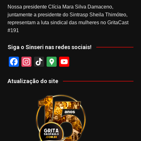
Nossa presidente Clícia Mara Silva Damaceno,
juntamente a presidente do Sintrasp Sheila Thimóteo,
representam a luta sindical das mulheres no GritaCast
#191
Siga o Sinseri nas redes sociais!
F
In
Ti
G
Y
a
st
k
o
o
c
a
T
o
u
Atualização do site
e
gr
o
gl
T
b
a
k
e
u
o
m
M
b
o
a
e
k
p