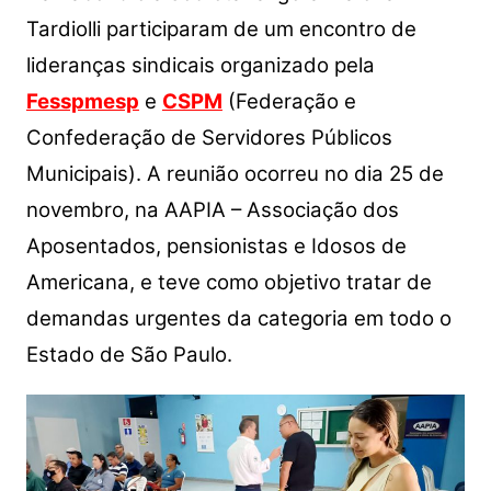
A
b
Li
Tardiolli participaram de um encontro de
p
o
n
lideranças sindicais organizado pela
p
o
k
Fesspmesp
e
CSPM
(Federação e
k
Confederação de Servidores Públicos
Municipais). A reunião ocorreu no dia 25 de
novembro, na AAPIA – Associação dos
Aposentados, pensionistas e Idosos de
Americana, e teve como objetivo tratar de
demandas urgentes da categoria em todo o
Estado de São Paulo.