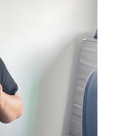
omas
 Doutor
idonto
na Odonto
ntão Card
cólogo
dio Jet Silva
dicatos Online