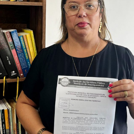
Idi
Max
Mog
Ple
Pla
Psi
Stu
Sin