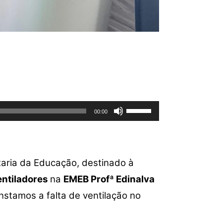
Use
00:00
as
setas
para
cima
aria da Educação, destinado à
ou
entiladores
na
EMEB Profª Edinalva
para
baixo
onstamos a falta de ventilação no
para
aumentar