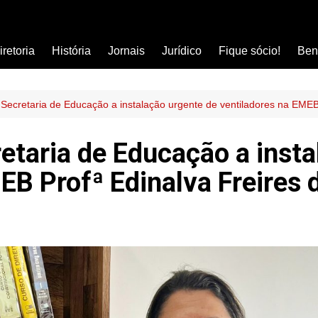
iretoria
História
Jornais
Jurídico
Fique sócio!
Ben
Ass
Car
 Secretaria de Educação a instalação urgente de ventiladores na EMEB 
Clí
retaria de Educação a inst
Com
EB Profª Edinalva Freires d
Col
Dis
Ens
Edu
Est
Far
Ins