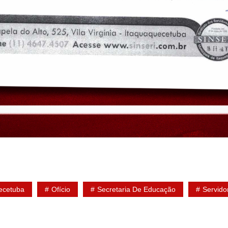
ecetuba
Ofício
Secretaria De Educação
Servido