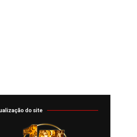
omas
 Doutor
idonto
na Odonto
ntão Card
cólogo
dio Jet Silva
dicatos Online
ualização do site