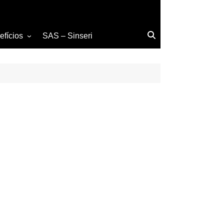
efícios
SAS – Sinseri
istência Funerária
tão Saúde
nica Suzan Bela
praconsig
ônias de Férias
tribuidora de gás
ino Superior
cação Infantil
ilo Rouparia
mácia
tituto Confiança