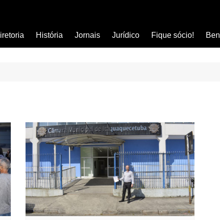
iretoria
História
Jornais
Jurídico
Fique sócio!
Ben
Ass
Car
Clí
Com
Col
Dis
Ens
Edu
Est
Far
Ins