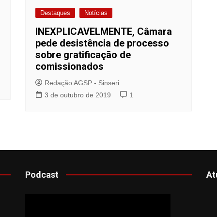
Destaques
Notícias
Idi
Max
INEXPLICAVELMENTE, Câmara
pede desistência de processo
Mog
sobre gratificação de
Ple
comissionados
Pla
Redação AGSP - Sinseri
Psi
3 de outubro de 2019
1
Stu
Sin
Podcast
At