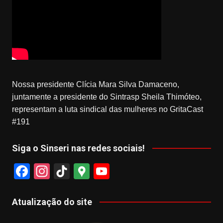
Nossa presidente Clícia Mara Silva Damaceno,
juntamente a presidente do Sintrasp Sheila Thimóteo,
representam a luta sindical das mulheres no GritaCast
#191
Siga o Sinseri nas redes sociais!
F
In
Ti
G
Y
a
st
k
o
o
c
a
T
o
u
Atualização do site
e
gr
o
gl
T