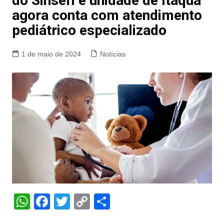
do Sinseri e unidade de Itaquá
agora conta com atendimento
pediátrico especializado
1 de maio de 2024
Notícias
W
F
T
C
S
h
a
w
o
h