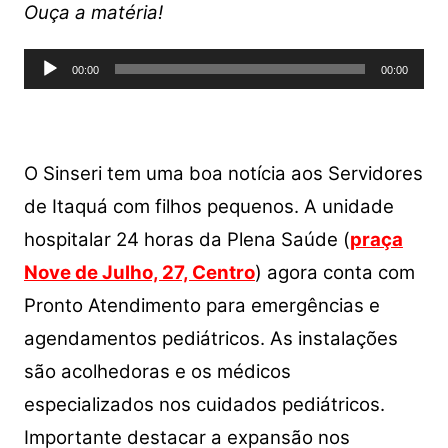
at
c
itt
p
ar
Ouça a matéria!
s
e
er
y
e
Tocador
A
b
Li
00:00
00:00
de
p
o
n
áudio
p
o
k
k
O Sinseri tem uma boa notícia aos Servidores
de Itaquá com filhos pequenos. A unidade
hospitalar 24 horas da Plena Saúde (
praça
Nove de Julho, 27, Centro
) agora conta com
Pronto Atendimento para emergências e
agendamentos pediátricos
.
As instalações
são acolhedoras e os médicos
especializados nos cuidados pediátricos.
Importante destacar a expansão nos