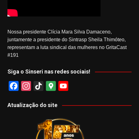
Nossa presidente Clícia Mara Silva Damaceno,
juntamente a presidente do Sintrasp Sheila Thimóteo,
representam a luta sindical das mulheres no GritaCast
#191
Siga o Sinseri nas redes sociais!
F
In
Ti
G
Y
a
st
k
o
o
c
a
T
o
u
Atualização do site
e
gr
o
gl
T
b
a
k
e
u
o
m
M
b