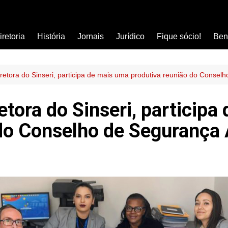
iretoria
História
Jornais
Jurídico
Fique sócio!
Ben
Ass
Car
 diretora do Sinseri, participa de mais uma produtiva reunião do Conse
Clí
iretora do Sinseri, particip
Com
 do Conselho de Segurança 
Col
Dis
Ens
Edu
Est
Far
Ins