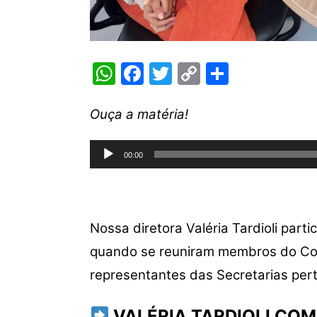
W
F
T
C
S
h
a
w
o
h
at
c
itt
p
ar
Ouça a matéria!
s
e
er
y
e
Tocador
A
b
Li
00:00
de
p
o
n
áudio
p
o
k
k
Nossa diretora Valéria Tardioli part
quando se reuniram membros do Cons
representantes das Secretarias per
VALÉRIA TARDIOLI CO