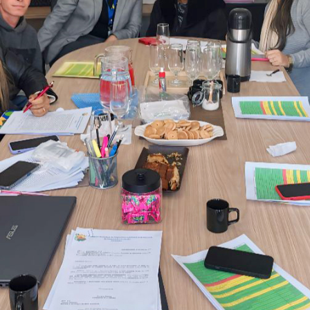
Idi
Max
Mog
Ple
Pla
Psi
Stu
Sin