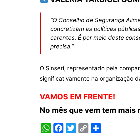
“O Conselho de Segurança Alime
concretizam as políticas públi
carentes. É por meio deste con
precisa.”
O Sinseri, representado pela compan
significativamente na organização d
VAMOS EM FRENTE!
No mês que vem tem mais r
W
F
T
C
S
h
a
w
o
h