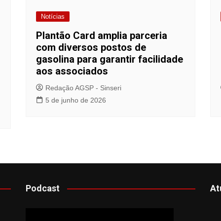
Notícias
Plantão Card amplia parceria
com diversos postos de
gasolina para garantir facilidade
aos associados
Redação AGSP - Sinseri
5 de junho de 2026
Podcast
At