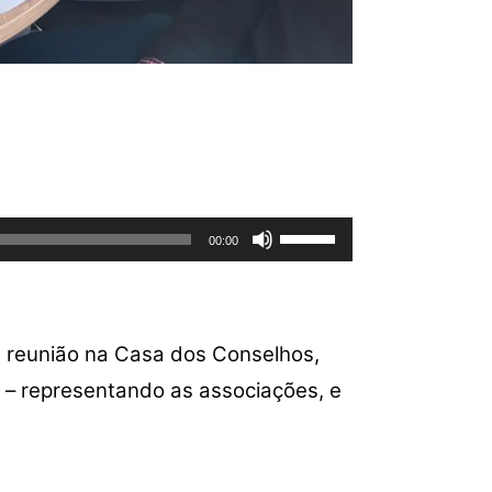
Use
00:00
as
setas
para
cima
te reunião na Casa dos Conselhos,
ou
 – representando as associações, e
para
baixo
para
aumentar