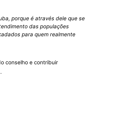
ou
diminuir
ba, porque é através dele que se
o
volume.
atendimento das populações
recadados para quem realmente
o conselho e contribuir
.