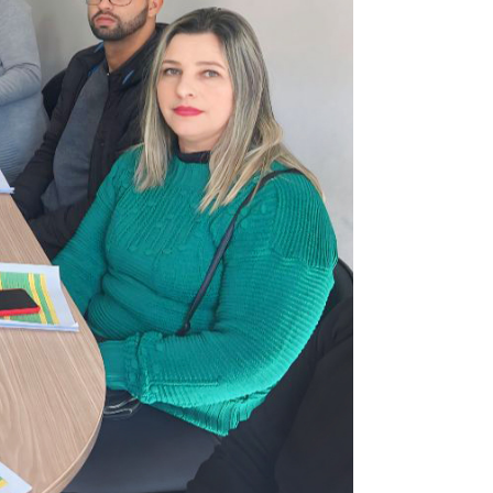
omas
 Doutor
idonto
na Odonto
ntão Card
cólogo
dio Jet Silva
dicatos Online