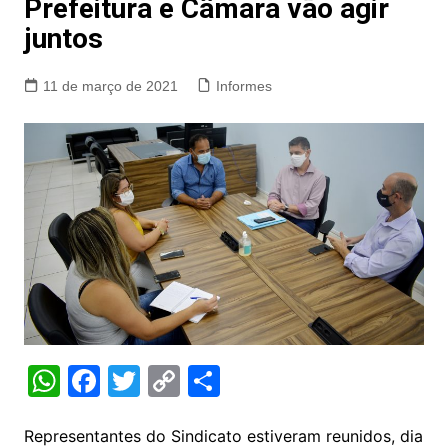
Prefeitura e Câmara vão agir
juntos
11 de março de 2021
Informes
W
F
T
C
S
h
a
w
o
h
at
c
itt
p
ar
Representantes do Sindicato estiveram reunidos, dia