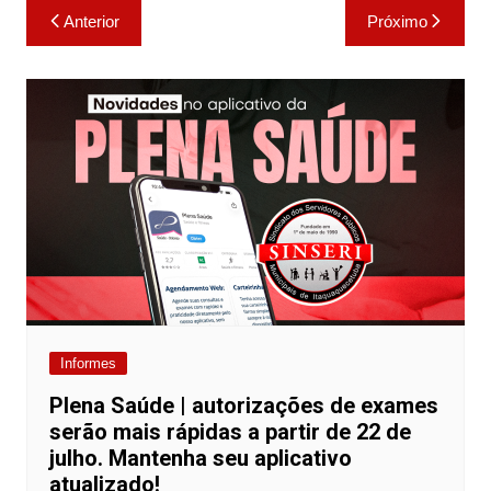
Navegação
Anterior
Próximo
de
Post
Informes
Plena Saúde | autorizações de exames
serão mais rápidas a partir de 22 de
julho. Mantenha seu aplicativo
atualizado!