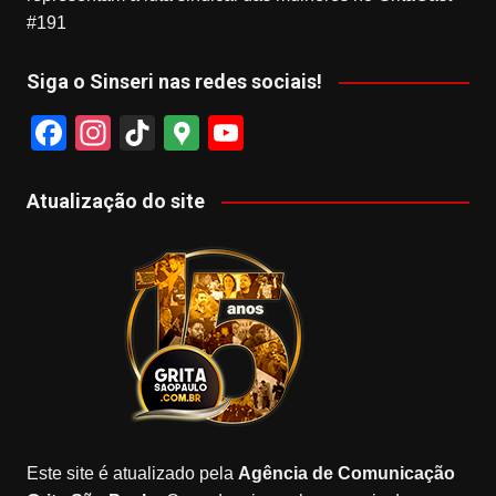
#191
Siga o Sinseri nas redes sociais!
F
In
Ti
G
Y
a
st
k
o
o
c
a
T
o
u
Atualização do site
e
gr
o
gl
T
b
a
k
e
u
o
m
M
b
o
a
e
k
p
s
Este site é atualizado pela
Agência de Comunicação