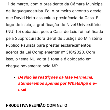
11 de março, com o presidente da Câmara Municipal
s
e
er
y
e
de Itaquaquecetuba. Foi o primeiro encontro desde
A
b
Li
que David Neto assumiu a presidência da Casa. E,
p
o
n
logo de início, a gratificação do Nível Universitário
p
o
k
(NU) foi debatida, pois a Casa de Leis foi notificada
k
pela Subprocuradora Geral de Justiça do Ministério
Público Paulista para prestar esclarecimentos
acerca da Lei Complementar n° 316/2020. Com
isso, o tema NU volta à tona e é colocado em
cheque novamente pelo MP.
Devido às restrições da fase vermelha,
atenderemos apenas por WhatsApp e e-
mail
PRODUTIVA REUNIÃO COM NETO