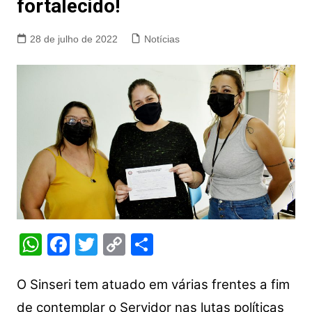
fortalecido!
28 de julho de 2022
Notícias
W
F
T
C
S
h
a
w
o
h
at
c
itt
p
ar
O Sinseri tem atuado em várias frentes a fim
s
e
er
y
e
de contemplar o Servidor nas lutas políticas