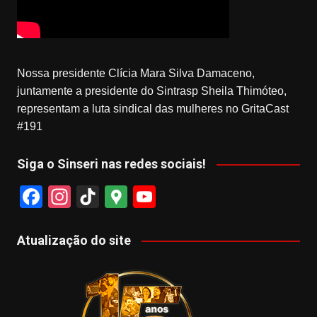
Nossa presidente Clícia Mara Silva Damaceno,
juntamente a presidente do Sintrasp Sheila Thimóteo,
representam a luta sindical das mulheres no GritaCast
#191
Siga o Sinseri nas redes sociais!
F
In
Ti
G
Y
a
st
k
o
o
c
a
T
o
u
Atualização do site
e
gr
o
gl
T
b
a
k
e
u
o
m
M
b