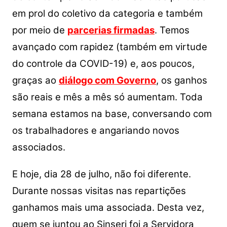
A
b
Li
em prol do coletivo da categoria e também
p
o
n
por meio de
parcerias firmadas
. Temos
p
o
k
avançado com rapidez (também em virtude
k
do controle da COVID-19) e, aos poucos,
graças ao
diálogo com Governo
, os ganhos
são reais e mês a mês só aumentam. Toda
semana estamos na base, conversando com
os trabalhadores e angariando novos
associados.
E hoje, dia 28 de julho, não foi diferente.
Durante nossas visitas nas repartições
ganhamos mais uma associada. Desta vez,
quem se juntou ao Sinseri foi a Servidora