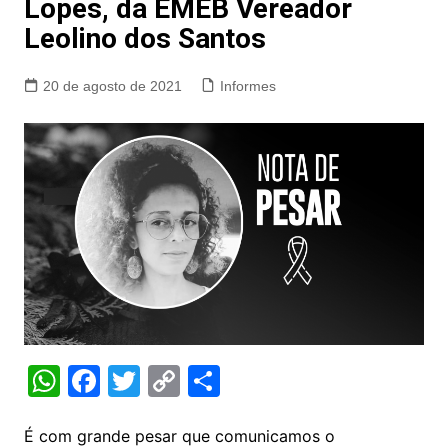
Lopes, da EMEB Vereador
Leolino dos Santos
20 de agosto de 2021
Informes
W
F
T
C
S
h
a
w
o
h
at
c
itt
p
ar
É com grande pesar que comunicamos o