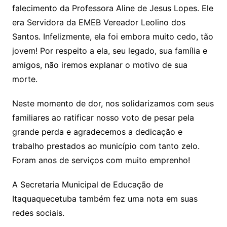
falecimento da Professora Aline de Jesus Lopes. Ele
s
e
er
y
e
era Servidora da EMEB Vereador Leolino dos
A
b
Li
Santos. Infelizmente, ela foi embora muito cedo, tão
p
o
n
jovem! Por respeito a ela, seu legado, sua família e
p
o
k
amigos, não iremos explanar o motivo de sua
k
morte.
Neste momento de dor, nos solidarizamos com seus
familiares ao ratificar nosso voto de pesar pela
grande perda e agradecemos a dedicação e
trabalho prestados ao município com tanto zelo.
Foram anos de serviços com muito emprenho!
A Secretaria Municipal de Educação de
Itaquaquecetuba também fez uma nota em suas
redes sociais.