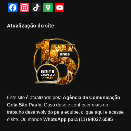
F
In
Ti
G
Y
a
st
k
o
o
c
a
T
o
u
Atualização do site
e
gr
o
gl
T
b
a
k
e
u
o
m
M
b
o
a
e
k
p
s
Este site é atualizado pela
Agência de Comunicação
Grita São Paulo
. Caso deseje conhecer mais do
trabalho desenvolvido pela equipe, clique aqui e acesse
o site. Ou mande
WhatsApp para (11) 94037.6585