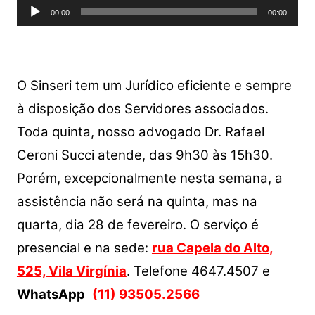
Tocador
A
b
Li
00:00
00:00
de
p
o
n
áudio
p
o
k
k
O Sinseri tem um Jurídico eficiente e sempre
à disposição dos Servidores associados.
Toda quinta, nosso advogado Dr. Rafael
Ceroni Succi atende, das 9h30 às 15h30.
Porém, excepcionalmente nesta semana, a
assistência não será na quinta, mas na
quarta, dia 28 de fevereiro. O serviço é
presencial e na sede:
rua Capela do Alto,
525, Vila Virgínia
. Telefone 4647.4507 e
WhatsApp
(11) 93505.2566