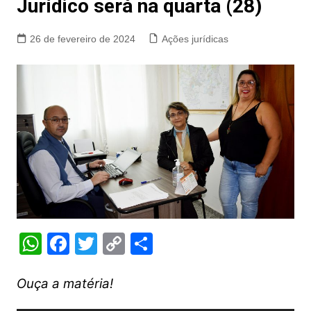
Jurídico será na quarta (28)
26 de fevereiro de 2024
Ações jurídicas
W
F
T
C
S
h
a
w
o
h
at
c
itt
p
ar
Ouça a matéria!
s
e
er
y
e