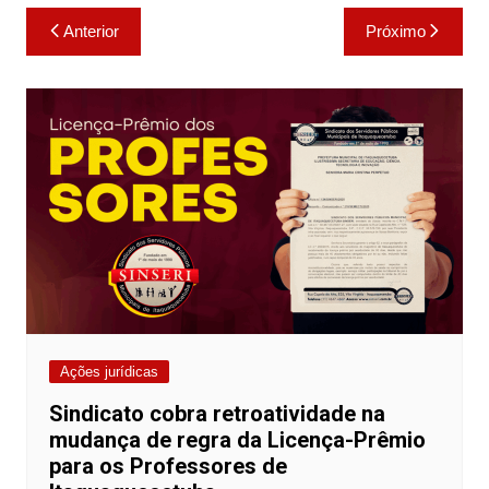
Navegação
k
Anterior
Próximo
de
Post
Ações jurídicas
Sindicato cobra retroatividade na
mudança de regra da Licença-Prêmio
para os Professores de