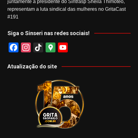
juntamente a presidente do Sintrasp Sheila Thimóteo,
representam a luta sindical das mulheres no GritaCast
#191
Siga o Sinseri nas redes sociais!
F
In
Ti
G
Y
a
st
k
o
o
c
a
T
o
u
Atualização do site
e
gr
o
gl
T
b
a
k
e
u
o
m
M
b
o
a
e
k
p
s