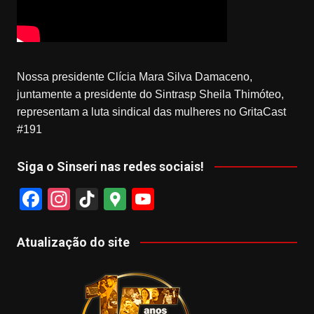
Nossa presidente Clícia Mara Silva Damaceno,
juntamente a presidente do Sintrasp Sheila Thimóteo,
representam a luta sindical das mulheres no GritaCast
#191
Siga o Sinseri nas redes sociais!
F
In
Ti
G
Y
a
st
k
o
o
c
a
T
o
u
Atualização do site
e
gr
o
gl
T
b
a
k
e
u
o
m
M
b