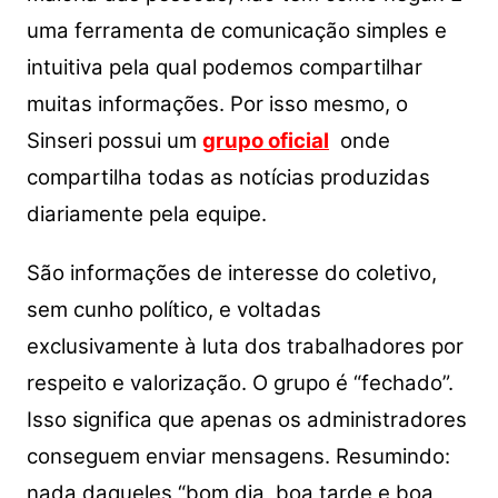
A
b
Li
uma ferramenta de comunicação simples e
p
o
n
intuitiva pela qual podemos compartilhar
p
o
k
muitas informações. Por isso mesmo, o
k
Sinseri possui um
grupo oficial
onde
compartilha todas as notícias produzidas
diariamente pela equipe.
São informações de interesse do coletivo,
sem cunho político, e voltadas
exclusivamente à luta dos trabalhadores por
respeito e valorização. O grupo é “fechado”.
Isso significa que apenas os administradores
conseguem enviar mensagens. Resumindo:
nada daqueles “bom dia, boa tarde e boa