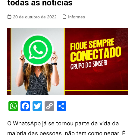
todas as notícias
20 de outubro de 2022
Informes
W
F
T
C
S
h
a
w
o
h
at
c
itt
p
ar
O WhatsApp já se tornou parte da vida da
s
e
er
y
e
maioria das pessoas, não tem como negar. É