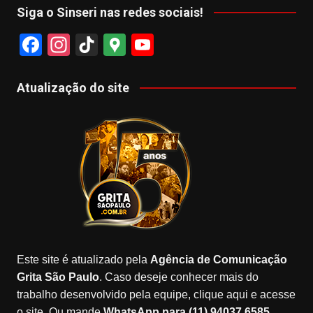
Siga o Sinseri nas redes sociais!
F
In
Ti
G
Y
a
st
k
o
o
c
a
T
o
u
Atualização do site
e
gr
o
gl
T
b
a
k
e
u
o
m
M
b
o
a
e
k
p
s
Este site é atualizado pela
Agência de Comunicação
Grita São Paulo
. Caso deseje conhecer mais do
trabalho desenvolvido pela equipe, clique aqui e acesse
o site. Ou mande
WhatsApp para (11) 94037.6585