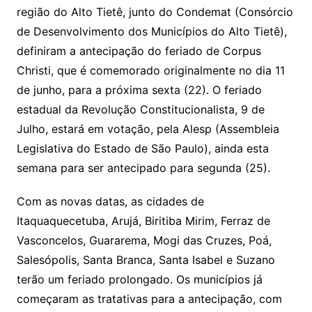
região do Alto Tietê, junto do Condemat (Consórcio
s
e
er
y
e
de Desenvolvimento dos Municípios do Alto Tietê),
A
b
Li
definiram a antecipação do feriado de Corpus
p
o
n
Christi, que é comemorado originalmente no dia 11
p
o
k
de junho, para a próxima sexta (22). O feriado
k
estadual da Revolução Constitucionalista, 9 de
Julho, estará em votação, pela Alesp (Assembleia
Legislativa do Estado de São Paulo), ainda esta
semana para ser antecipado para segunda (25).
Com as novas datas, as cidades de
Itaquaquecetuba, Arujá, Biritiba Mirim, Ferraz de
Vasconcelos, Guararema, Mogi das Cruzes, Poá,
Salesópolis, Santa Branca, Santa Isabel e Suzano
terão um feriado prolongado. Os municípios já
começaram as tratativas para a antecipação, com