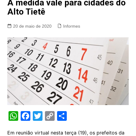
A medida vale para cidades do
Alto Tietê
20 de maio de 2020
Informes
W
F
T
C
S
h
a
w
o
h
at
c
itt
p
ar
Em reunião virtual nesta terça (19), os prefeitos da