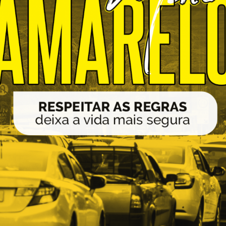
Idi
Max
Mog
Ple
Pla
Psi
Stu
Sin